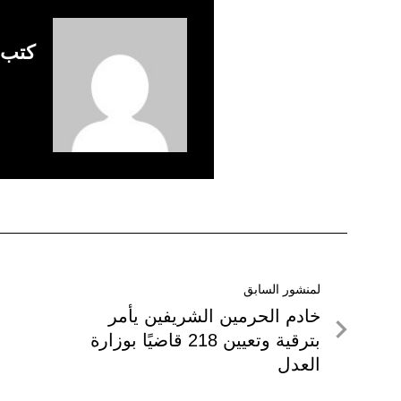
كتب 
تصفّح
لمنشور السابق
لمنشور
خادم الحرمين الشريفين يأمر
المقالات
السابق
بترقية وتعيين 218 قاضيًا بوزارة
العدل