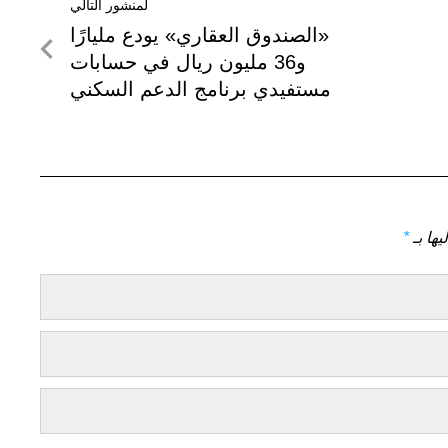
لمنشور التالي
لمنشور
«الصندوق العقاري» يودع مليارًا
التالي
و36 مليون ريال في حسابات
مستفيدي برنامج الدعم السكني
يها بـ
*