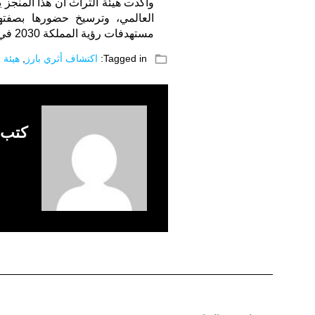
وأكدت هيئة التراث أن هذا المنجز 
العالمي، وترسيخ حضورها بصفتها 
مستهدفات رؤية المملكة 2030 في دعم الثقافة بوصفها محركاً للتنمية.
folder_open
Tagged in:
اكتشاف أثري بارز
,
هيئة 
كتب 