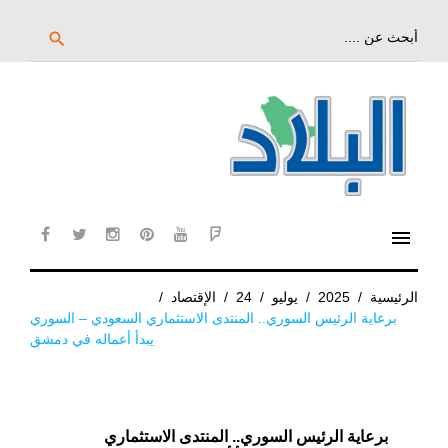
خط
لى
بحث
search
عن:
لمحتوى
لرئيسي
menu
cebook
twitter
instagram
pinterest
YouTube
Flipboard
الرئيسية
/
2025
/
يوليو
/
24
/
الإقتصاد
/
برعاية الرئيس السوري.. المنتدى الاستثماري السعودي – السوري
يبدأ أعماله في دمشق
برعاية الرئيس السوري.. المنتدى الاستثماري