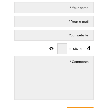
=
six
×