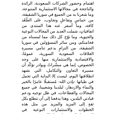
اهتمام وحضور الشركات السعودية، الرائدة
والناجحة في مجالاتها الاستثمارية المتنوعة،
وما شعرنا به من الجميع في سوريا الشقيقة،
من حماسٍ وتفاعلٍ وتجاوب، على الصُّعُد
كافة، وما أسفر عنه هذا المنتدى من
اتفاقياتٍ، شملت العديد من المجالات النوعية
والحيوية، وما توّج كل ذلك مما لمسناه من
فخامتكم، ومن سائر المسؤولين في سوريا
الشقيقة، من التزامٍ بدعم تنامي مسيرة
العلاقات السعودية السورية، عمومًا،
والاقتصادية والاستثمارية منها على وجه
الخصوص، إنما هي مبشّراتٌ وبوادر تؤكّد أن
مسيرة التعاون والتكامل، التي نشهد
انطلاقتها اليوم، ليست إلا البداية التي تحمل
في طياتها -بإذن الله- مُستقبلًا عامرًا بالخير
والنماء والازدهار، لبلدينا وشعبينا، في جميع
المجالات والقطاعات، في ظل توجيه ودعم
قيادتي البلدين، وهذا يدفعنا إلى أن نتطلع بكل
ثقةٍ إلى المزيد والمزيد من مثل هذه
الخطوات والاستثمارات النوعية في