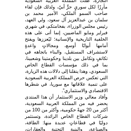
التجارة، ظلت المملكة العربية السعودية
مأرِزًا لكل سوريٍ حرٍّ أبيّ، ولذلك فإن لقاء
صاحب السمو الملكي، الأمير محمد بن
سلمان بن عبدالعزيز آل سعود، ولي العهد،
رئيس مجلس الوزراء، بفخامتكم، في شهري
فبراير ومايو الماضيين، إنما أتى على هذه
الخلفية التاريخية والإنسانية؛ ليُعززها ويفتح
أمامها أبوابًا أوسع، ومجالاتٍ واعدةٍ
لاستشراف المستقبل، والبناء باتجاهه في
تكاتفٍ وتكامل بين بلدينا وحكومتينا وشعبينا،
بما في ذلك مؤسسات القطاع الخاص
السعودي، وهذا ينقلنا إلى دلالات هذه الزيارة،
التي تعكس حرص المملكة العربية السعودية
على تنمية علاقاتها مع سوريا، في شطرها
الاقتصادي والاستثماري”.
وأفاد معالي وزير الاستثمار أن هذا المنتدى
يحضر فيه من المملكة العربية السعودية،
أكثر من 20 جهةً حكومية، وأكثر من 100 من
شركات القطاع الخاص الرائدة، وتستثمر
دوليًا في قطاعاتٍ عديدة منها: الطاقة،
والصناعة، والبنية التحتية والعقارات،