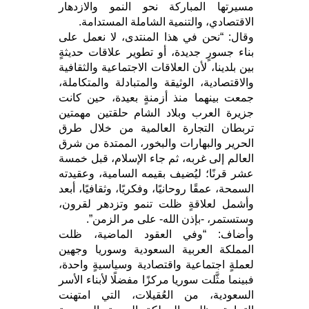
مسيرتها المباركة نحو النمو والازدهار
الاقتصادي، والتنمية الشاملة المستدامة.
وقال: “نحن في هذا المنتدى، لا نعمل على
بناء جسورٍ جديدة، أو تطوير علاقات حديثةٍ
بين بلدينا، لأن العلاقات الاجتماعية والثقافية
والاقتصادية، الوثيقة والمتبادلة والمتكاملة،
جمعت بينهما منذ أزمنةٍ بعيدة، حين كانت
جزيرة العرب وبلاد الشام حلقتين مهمتين
تربطان التجارة العالمية من خلال طرق
الحرير والبهارات والبخور، الممتدة من شرق
العالم إلى غربه، ثم جاء الإسلام، قبل خمسة
عشر قرنًا؛ ليُضيف بقيمه السامية، وعقيدته
السمحة، عمقًا روحانيًا، وفكريًا، وثقافيًا، أبعد
وأشمل لعلاقةٍ ظلت تنمو وتزدهر لقرون،
وستستمر، -بإذن الله- على مر الزمن”.
وأضاف: “وفي العقود الماضية، ظلت
المملكة العربية السعودية وسوريا وجهين
لعملةٍ اجتماعية واقتصادية وسياسيةٍ واحدة،
فبينما مثَّلت سوريا مركزًا مفضلًا لأبناء الأسر
السعودية، من العُقيلات، التي امتهنت