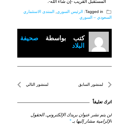
المستقبل القريب -إن شاء الله-.
folder_open
Tagged in:
الرئيس السوري
,
المنتدى الاستثماري
السعودي – السوري
كتب بواسطة
صحيفة
البلاد
تصفّح
لمنشور السابق
لمنشور التالي
المقالات
لمنشور
لمنشور
السابق
التالي
اترك تعليقاً
لن يتم نشر عنوان بريدك الإلكتروني.
الحقول
الإلزامية مشار إليها بـ
*