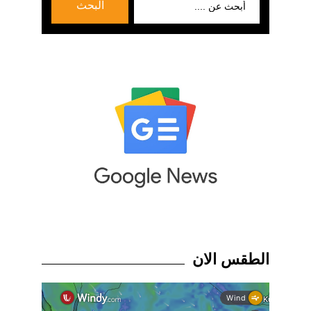
البحث
عن:
الطقس الان