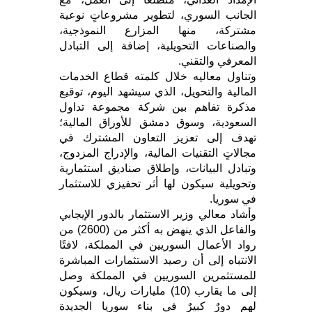
الجانب السوري، لتطوير مشروعاتٍ نوعية
مشتركة، منها المزارع النموذجية،
والصناعات التحويلية، إضافة إلى التبادل
المعرفي والتقني.
وتناول معاليه خلال كلمته قطاع الخدمات
المالية والتحويل، الذي سيشهد اليوم، توقيع
مذكرة تفاهم بين شركة مجموعة تداول
السعودية، وسوق دمشق للأوراق المالية؛
تهدف إلى تعزيز التعاون المشترك في
مجالاتٍ التقنيات المالية، والإدراج المزدوج،
وتبادل البيانات، وإطلاق صناديق استثمارية
وتحويلية سيكون لها أثر تحفيزي للاستثمار
في سوريا.
وأشاد معالي وزير الاستثمار بالدور الإيجابي
والفاعل الذي ينهض به أكثر من (2600) من
رواد الأعمال السوريين في المملكة، لافتًا
الانتباه إلى أن رصيد الاستثمارات المباشرة
للمستثمرين السوريين في المملكة وصل
إلى ما يقارب (10) مليارات ريال، وسيكون
لهم دورٌ كبيرٌ في بناء سوريا الجديدة