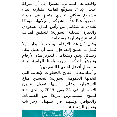
واقتصادها المتنامي، مشيرًا إلى أن شركةُ
“بيت الإباء”، ستوقّع اتفاقية مليارية لبناء
مشروعٍ سكنيٍ تجاريٍ متميزٍ في مدينة
حمص، عادًا هذه الشركة ومثيلاتها، نموذجًا
يُقتدى به للتكامل بين رأس المال السعودي
والخبرة المحلية السورية؛ لتحقيق أهداف
اجتماعيةٍ وتجارية مستدامة.
وقال: “إن هذه الأرقام ليست إلا البداية، ولا
تُمثل ما نطمح إليه، فإن علينا أن نعمل معًا،
وبشكلٍ وثيقٍ ومتكامل؛ لتعزيز هذه الأرقام
وتنميتها لتعكس جهود بلدينا الرامية لبناء
مستقبلٍ أفضل لشعبينا الشقيقين”.
و أشاد معالي الفالح بالخطوات الإيجابية التي
اتخذتها الحكومة السورية؛ لتحسين مناخ
الاستثمار، وعلى رأسها تعديل قانون
الاستثمار في 24 يونيو 2025م، الذي جاء
ليمنح المستثمرين مزيدًا من الضمانات
والحوافز، ويُسهم في تسهيل الإجراءات
وتعزيز الشفافية.