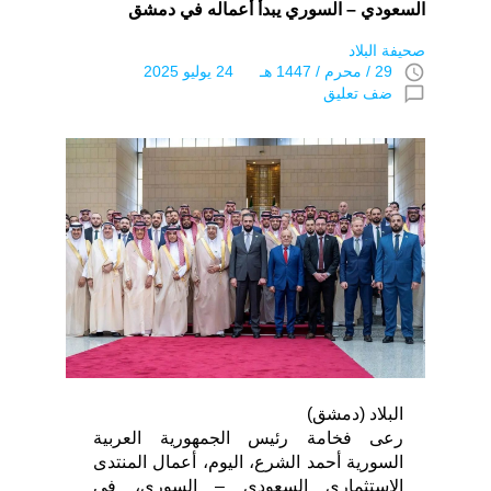
السعودي – السوري يبدأ أعماله في دمشق
صحيفة البلاد
access_time
29 / محرم / 1447 هـ 24 يوليو 2025
chat_bubble_outline
ضف تعليق
البلاد (دمشق)
رعى فخامة رئيس الجمهورية العربية
السورية أحمد الشرع، اليوم، أعمال المنتدى
الاستثماري السعودي – السوري، في