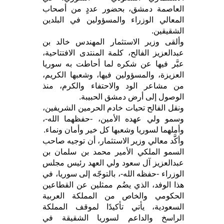
العاصمة دمشق، بحضور عددٍ من أصحاب
المعالي الوزراء والمسؤولين في البلدين
الشقيقين.
وألقى وزير الاستثمار المهندس خالد بن
عبدالعزيز الفالح، كلمة المنتدى الافتتاحية،
عبَّر فيها عن شكره لما أحاطت به سوريا
العزيزة، والمسؤولين فيها، وشعبها الكريم،
من مشاعر الود والاحتفاء والكرم، منذ
الوصول إلى أرض دمشق الحبيبة.
ونقل الفالح تحيات خادم الحرمين الشريفين،
وسمو ولي عهده الأمين، -حفظهما الله-،
وأملهما لسوريا وشعبها كل خير وأمان ونماء.
وأكَّد معالي وزير الاستثمار، أن توجيه صاحب
السمو الملكي الأمير محمد بن سلمان بن
عبدالعزيز آل سعود ولي العهد رئيس مجلس
الوزراء -حفظه الله-، بالتوجّه إلى سوريا، في
هذا الوفد، الذي يضُم ممثلين عن القطاعين
الحكومي والخاص من المملكة العربية
السعودية، يأتي تأكيدًا لموقف المملكة
الراسخ والداعم لسوريا الشقيقة في