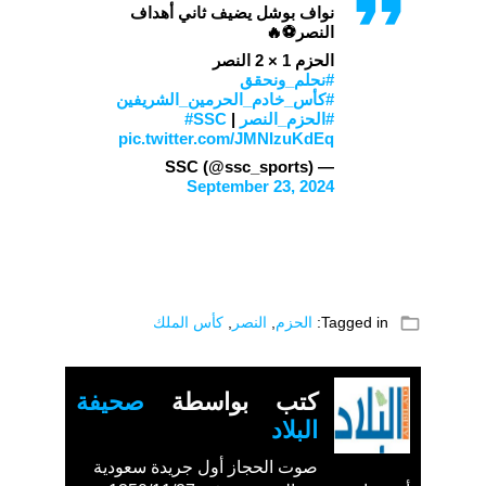
نواف بوشل يضيف ثاني أهداف
النصر⚽🔥
الحزم 1 × 2 النصر
#نحلم_ونحقق
#كأس_خادم_الحرمين_الشريفين
#الحزم_النصر
| ⁦
#SSC
pic.twitter.com/JMNIzuKdEq
— SSC (@ssc_sports)
September 23, 2024
folder_open
Tagged in:
الحزم
,
النصر
,
كأس الملك
كتب بواسطة
صحيفة
البلاد
صوت الحجاز أول جريدة سعودية