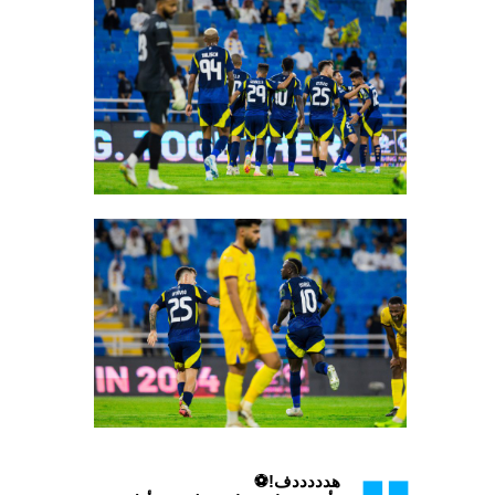
هدددددف!⚽