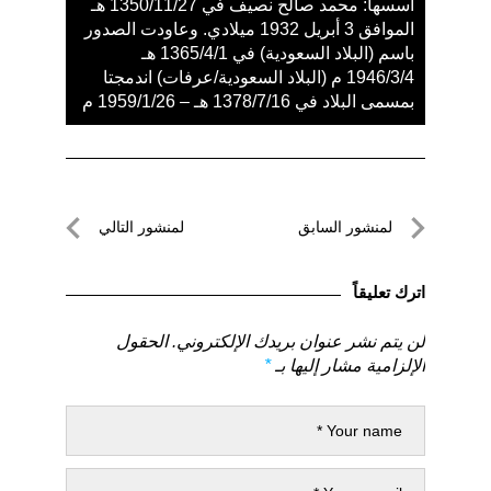
أسسها: محمد صالح نصيف في 1350/11/27 هـ
الموافق 3 أبريل 1932 ميلادي. وعاودت الصدور
باسم (البلاد السعودية) في 1365/4/1 هـ
1946/3/4 م (البلاد السعودية/عرفات) اندمجتا
بمسمى البلاد في 1378/7/16 هـ – 1959/1/26 م
تصفّح
لمنشور السابق
لمنشور التالي
المقالات
لمنشور
لمنشور
السابق
التالي
اترك تعليقاً
لن يتم نشر عنوان بريدك الإلكتروني.
الحقول
الإلزامية مشار إليها بـ
*