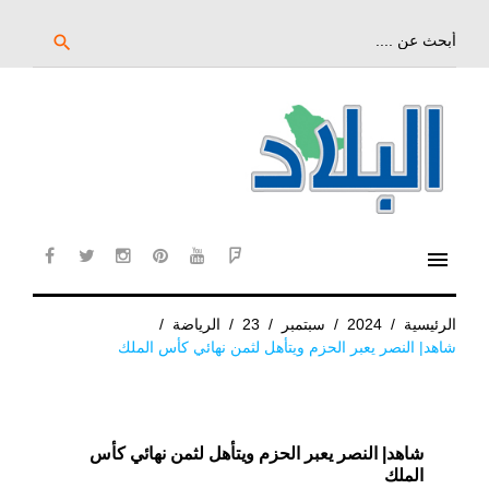
خط
لى
بحث
search
عن:
لمحتوى
لرئيسي
menu
cebook
twitter
instagram
pinterest
YouTube
Flipboard
الرئيسية
/
2024
/
سبتمبر
/
23
/
الرياضة
/
شاهد| النصر يعبر الحزم ويتأهل لثمن نهائي كأس الملك
شاهد| النصر يعبر الحزم ويتأهل لثمن نهائي كأس
الملك