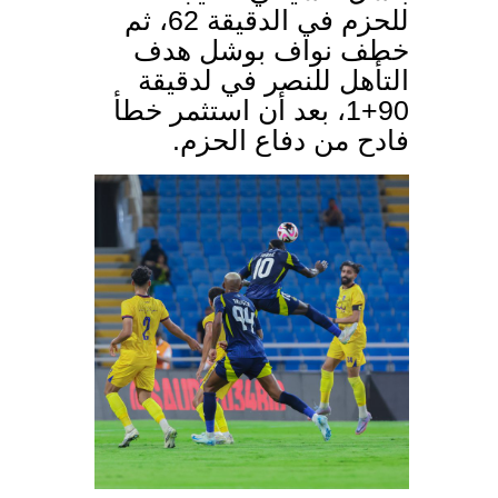
للحزم في الدقيقة 62، ثم
خطف نواف بوشل هدف
التأهل للنصر في لدقيقة
90+1، بعد أن استثمر خطأ
فادح من دفاع الحزم.