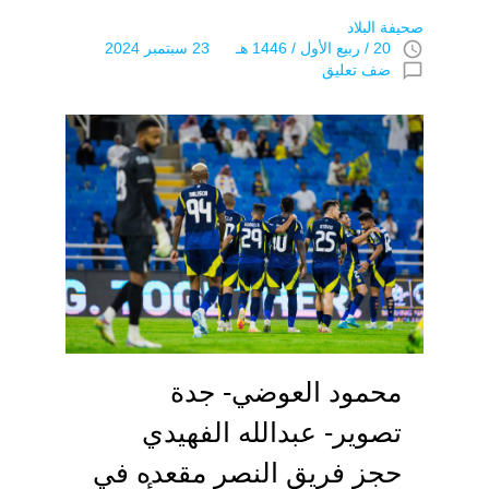
صحيفة البلاد
access_time
20 / ربيع اﻷول / 1446 هـ 23 سبتمبر 2024
chat_bubble_outline
ضف تعليق
محمود العوضي- جدة
تصوير- عبدالله الفهيدي
حجز فريق النصر مقعده في