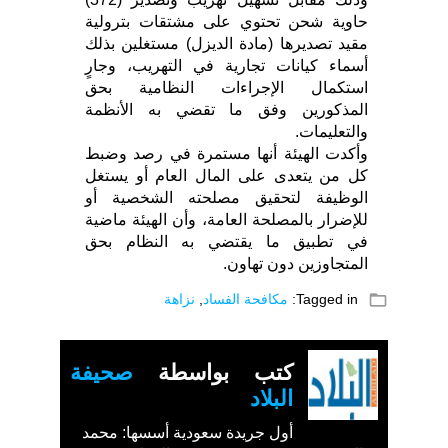
حاوية شحن تحتوي على مشتقات بترولية
مقيد تصديرها (مادة الديزل) مستغلين بذلك
أسماء كيانات تجارية في التهريب، وجارٍ
استكمال الإجراءات النظامية بحق
المذكورين وفق ما تقضي به الأنظمة
والتعليمات.
وأكدت الهيئة أنها مستمرة في رصد وضبط
كل من يتعدى على المال العام أو يستغل
الوظيفة لتحقيق مصلحته الشخصية أو
للإضرار بالمصلحة العامة، وأن الهيئة ماضية
في تطبيق ما يقتضي به النظام بحق
المتجاوزين دون تهاون.
folder_open
Tagged in:
مكافحة الفساد
,
نزاهة
كتب بواسطة
صحيفة
البلاد
أول جريدة سعودية أسسها: محمد