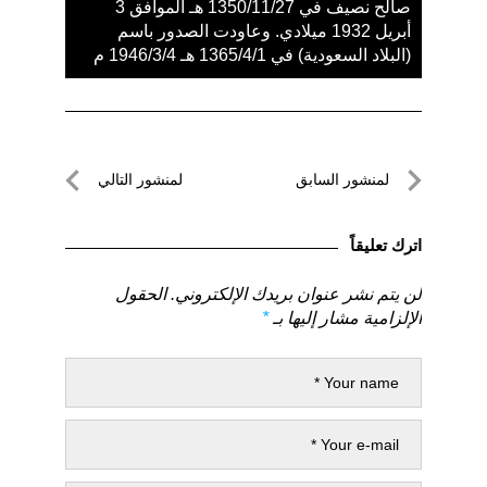
صالح نصيف في 1350/11/27 هـ الموافق 3
أبريل 1932 ميلادي. وعاودت الصدور باسم
(البلاد السعودية) في 1365/4/1 هـ 1946/3/4 م
تصفّح
لمنشور السابق
لمنشور التالي
المقالات
لمنشور
لمنشور
السابق
التالي
اترك تعليقاً
لن يتم نشر عنوان بريدك الإلكتروني.
الحقول
الإلزامية مشار إليها بـ
*