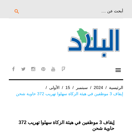
خط
لى
بحث
search
عن:
لمحتوى
لرئيسي
menu
cebook
twitter
instagram
pinterest
YouTube
Flipboard
الرئيسية
/
2024
/
سبتمبر
/
15
/
الأولى
/
إيقاف 3 موظفين في هيئة الزكاة سهلوا تهريب 372 حاوية شحن
إيقاف 3 موظفين في هيئة الزكاة سهلوا تهريب 372
حاوية شحن