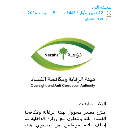
صحيفة البلاد
access_time
12 / ربيع اﻷول / 1446 هـ 15 سبتمبر 2024
chat_bubble_outline
ضف تعليق
البلاد : متابعات
صرّح مصدر مسؤول بهيئة الرقابة ومكافحة
الفساد, بأنه بالتعاون مع وزارة الداخلية تم
إيقاف ثلاثة مواطنين من منسوبي هيئة