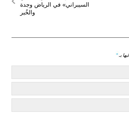
التالي
السيبراني» في الرياض وجدة
والخُبر
يها بـ
*