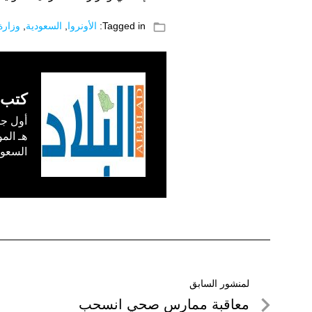
folder_open
Tagged in:
الأونروا
,
السعودية
,
وزارة
كتب 
السعودية) في /1
تصفّح
لمنشور السابق
لمنشور
معاقبة ممارس صحي انسحب