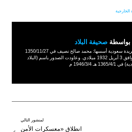
 الخارجية
بواسطة
صحيفة البلاد
أول جريدة سعودية أسسها: محمد صالح نصيف في 1350/11/27
هـ الموافق 3 أبريل 1932 ميلادي. وعاودت الصدور باسم (البلاد
1365/4 هـ 1946/3/4 م
لمنشور التالي
لمنشور
انطلاق «معسكرات الأمن