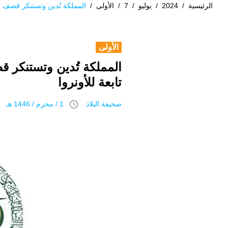
الرئيسية
/
2024
/
يوليو
/
7
/
الأولى
/
المملكة تُدين وتستنكر قصف قو
الأولى
المملكة تُدين وتستنكر ق
تابعة للأونروا
access_time
صحيفة البلاد
1 / محرم / 1446 هـ 7 يوليو 2024