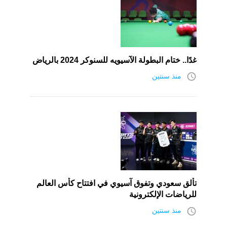
غدًا.. ختام البطولة الآسيويه للسنوكر 2024 بالرياض
access_time
منذ سنتين
تألق سعودي وتفوق آسيوي في افتتاح كأس العالم
للرياضات الإلكترونية
access_time
منذ سنتين