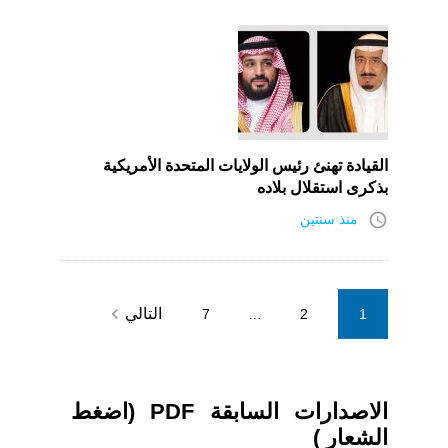
القيادة تهنئ رئيس الولايات المتحدة الأمريكية
بذكرى استقلال بلاده
access_time
منذ سنتين
Posts
navigate_next
التالي
7
…
2
1
pagination
الاصدارات السابقة PDF (اضغط
الشعار )