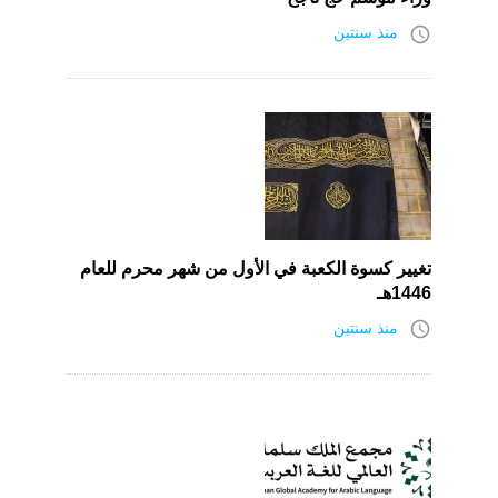
access_time
منذ سنتين
تغيير كسوة الكعبة في الأول من شهر محرم للعام
1446هـ
access_time
منذ سنتين