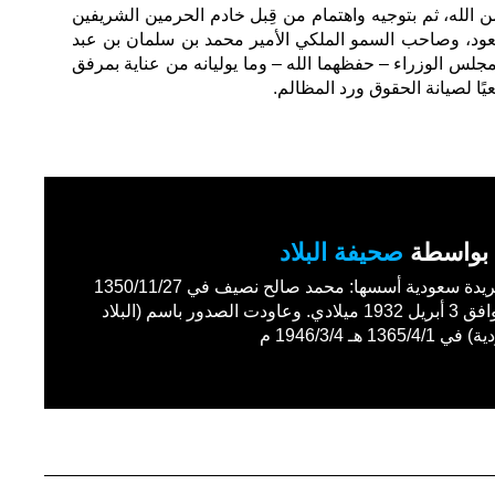
من الله، ثم بتوجيه واهتمام من قِبل خادم الحرمين الشريفين
عود، وصاحب السمو الملكي الأمير محمد بن سلمان بن عبد
جلس الوزراء – حفظهما الله – وما يوليانه من عناية بمرفق
يًا لصيانة الحقوق ورد المظالم.
بواسطة
صحيفة البلاد
أول جريدة سعودية أسسها: محمد صالح نصيف في 1350/11/27
هـ الموافق 3 أبريل 1932 ميلادي. وعاودت الصدور باسم (البلاد
1365/4 هـ 1946/3/4 م