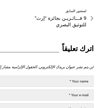
تصفّح
لمنشور السابق
لمنشور
9 فـــائـزيـن بجائزة “إرث”
المقالات
السابق
للتوثيق البصري
اترك تعليقاً
لن يتم نشر عنوان بريدك الإلكتروني.
الحقول الإلزامية مشار إل