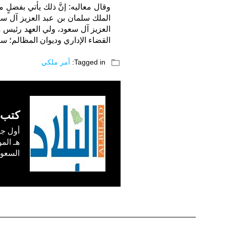
وقال معاليه: إنَّ ذلك يأتي بفضلٍ 
الملك سلمان بن عبد العزيز آل س
العزيز آل سعود، ولي العهد رئيس م
القضاء الإداري وديوان المظالم؛ سع
folder_open
Tagged in:
أمر ملكي
كتب 
السعودية) في /1