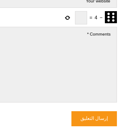
=
4
−