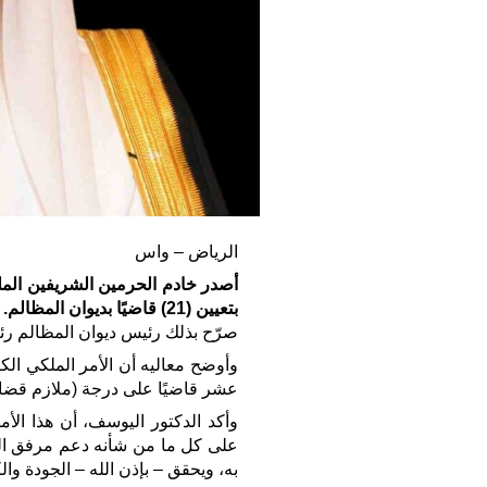
الرياض – واس
أصدر خادم الحرمين الشريفين الملك
بتعيين (21) قاضيًا بديوان المظالم.
صرّح بذلك رئيس ديوان المظالم رئ
وأوضح معاليه أن الأمر الملكي ال
عشر قاضيًا على درجة (ملازم قضائ
وأكد الدكتور اليوسف، أن هذا الأمر
على كل ما من شأنه دعم مرفق القض
به، ويحقق – بإذن الله – الجودة وا