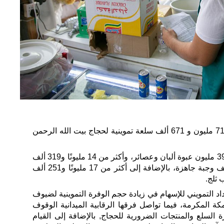
أشرفت وزارة التجارة على توفير 71 مليون و 671 ألف سلعة تموينية لحجاج بيت الله الرحمن
وتضمنت السلع التموينية أكثر من 39 مليون عبوة ألبان وعصائر، وأكثر من 14 مليونًا و319 ألف
سلعة مخبوزات، وأكثر من 667 ألف وجبة جاهزة، بالإضافة إلى أكثر من 17 مليونًا و251 ألف
اد التمويني للإسهام في زيادة حجم الوفرة التموينية لضيوف
 المكرمة، فيما تواصل فرقها الرقابية الميدانية الوقوف
 السلع والمنتجات الضرورية للحجاج, بالإضافة إلى القيام