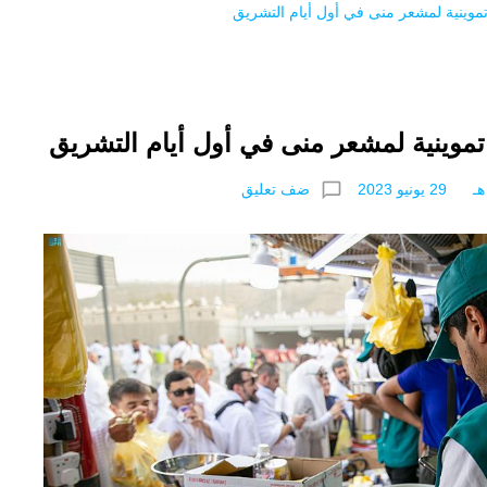
chat_bubble_outline
ضف تعليق