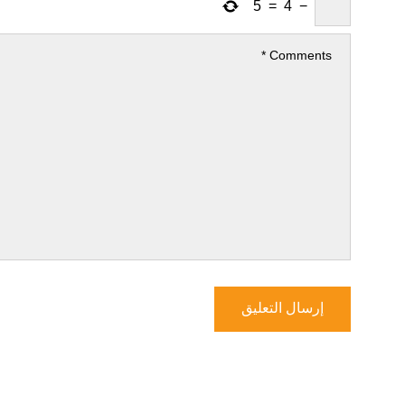
5
=
4
−