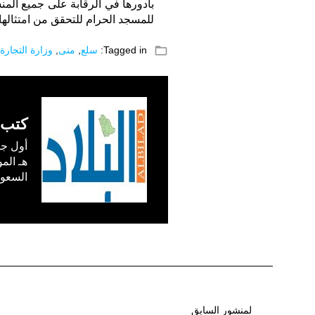
بأدورها في الرقابة على جميع الم
للمسجد الحرام للتحقق من امتثالها
folder_open
Tagged in:
سلع
,
منى
,
وزارة التجارة
كتب 
السعودية) في /1
لمنشور السابق