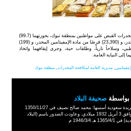
القت المديرية العامة لمكافحة المخدرات القبض على مواطنين بمنطقة تبوك، بحوزتهما (99.7)
كيلو جراماً من مادة الحشيش المخدر، و (23,390) قرصًا من مادة الإمفيتامين المخدر، و (199)
بي، وسلاحاً نارياً، وطلقات حية، وجرى إيقافهما واتخاذ
ا إلى النيابة العامة.
إمفيتامين
,
مديرية العامة لمكافحة المخدرات
,
منطقة تبوك
بواسطة
صحيفة البلاد
أول جريدة سعودية أسسها: محمد صالح نصيف في 1350/11/27
هـ الموافق 3 أبريل 1932 ميلادي. وعاودت الصدور باسم (البلاد
1365/4 هـ 1946/3/4 م