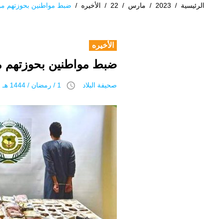
الرئيسية
/
2023
/
مارس
/
22
/
الأخيره
/
ضبط مواطنين بحوزتهم مو
الأخيره
ضبط مواطنين بحوزتهم م
access_time
صحيفة البلاد
1 / رمضان / 1444 هـ 22 مارس 2023