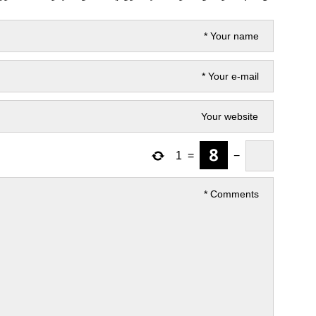
1
=
−