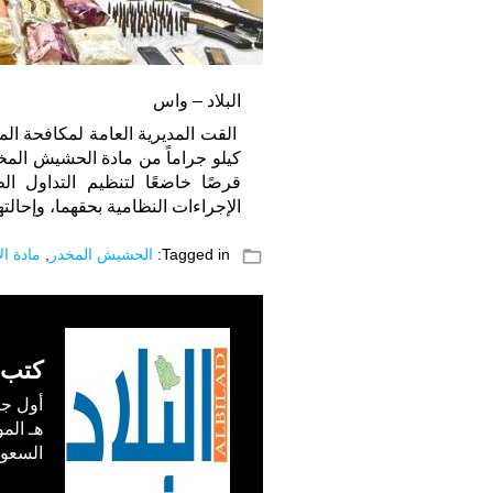
البلاد – واس
قرصًا خاضعًا لتنظيم التداول الط
الإجراءات النظامية بحقهما، وإحالتهم
folder_open
Tagged in:
الحشيش المخدر
,
مادة ال
كتب 
السعودية) في /1