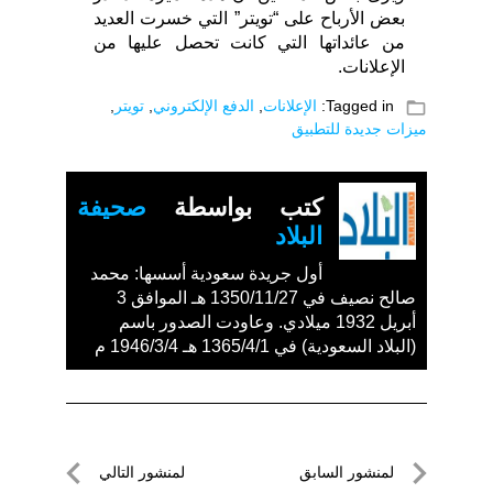
بعض الأرباح على “تويتر” التي خسرت العديد
من عائداتها التي كانت تحصل عليها من
الإعلانات.
folder_open
Tagged in:
الإعلانات
,
الدفع الإلكتروني
,
تويتر
,
ميزات جديدة للتطبيق
كتب بواسطة
صحيفة
البلاد
أول جريدة سعودية أسسها: محمد
صالح نصيف في 1350/11/27 هـ الموافق 3
أبريل 1932 ميلادي. وعاودت الصدور باسم
(البلاد السعودية) في 1365/4/1 هـ 1946/3/4 م
تصفّح
لمنشور السابق
لمنشور التالي