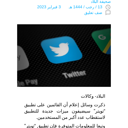
صحيفة البلاد
access_time
13 / رجب / 1444 هـ 3 فبراير 2023
chat_bubble_outline
ضف تعليق
البلاد- وكالات
ذكرت وسائل إعلام أن القائمين على تطبيق
“تويتر” سيضيفون ميزات جديدة للتطبيق
لاستقطاب عدد أكبر من المستخدمين.
وتبعا للمعلومات المتوفرة فإن تطبيق “تويتر”