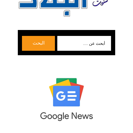
بحث
البحث
عن: