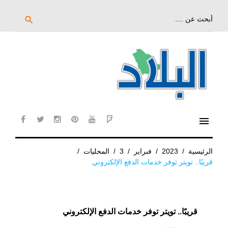
خط
لى
بحث
search
عن:
لمحتوى
لرئيسي
menu
cebook
twitter
instagram
pinterest
YouTube
Flipboard
الرئيسية
/
2023
/
فبراير
/
3
/
المحليات
/
قريبًا.. تويتر توفر خدمات الدفع الإلكتروني
قريبًا.. تويتر توفر خدمات الدفع الإلكتروني