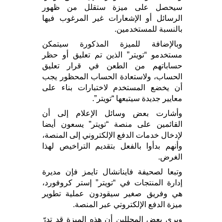
سيحصل على ميزة ستقلل من ظهور
الرسائل أو الإشعارات غير المرغوب فيها
بالنسبة للمستخدمين.
وبالإضافة للميزة المذكورة سيتمكن
مستخدمو “تويتر” الذين تم تعليق أو حظر
حساباتهم من الطعن في قرار تعليق
الحساب، ولاستعادة الحساب المحظور يجب
أن يخضع المستخدم لاختبارات بناء على
معايير جديدة سيتبعها “تويتر”.
وأشارت بعض وسائل الإعلام إلى أن
القائمين على منصة “تويتر” يسعون أيضا
لإدخال خدمات الدفع الإلكتروني إلى المنصة،
وأنهم بدأوا بالفعل بتقديم التراخيص لهذا
الغرض.
وتبعا لصحيفة فاينانشال تايمز فإن مديرة
إدارة المنتجات في “تويتر” إستر كروفورد،
هي وفريق صغير سيقودون عملية تطوير
ميزة الدفع الإلكتروتي عبر المنصة.
ويرى بعض المحللين أن هذه الميزة قد تدرّ