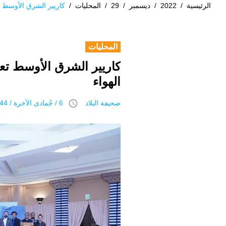
الرئيسية
/
2022
/
ديسمبر
/
29
/
المحليات
/
كاريير الشرق الأوسط ت
المحليات
كاريير الشرق الأوسط تع
الهواء
access_time
صحيفة البلاد
6 / جُمادى اﻵخرة / 1444 هـ 29 ديسمبر 2022