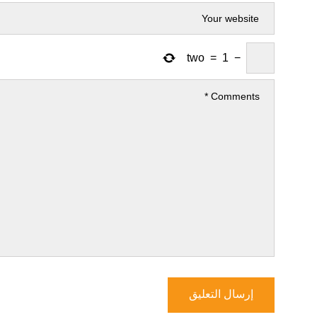
two
=
1
−