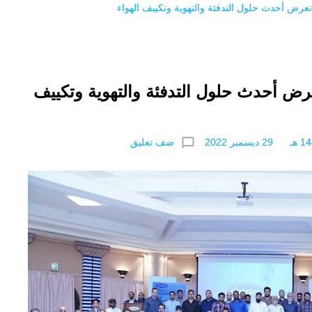
عرض أحدث حلول التدفئة والتهوية وتكييف الهواء
رض أحدث حلول التدفئة والتهوية وتكييف
chat_bubble_outline
ضف تعليق