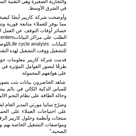
والتجارية الصغيرة وهي التقنية ا
في الشرق الأوسط.
مما يوفر للعملاء متابعة فورية و
خسائر أوقات التوقف عن العمل الن
للبيانا
للتشغيل ووقت التشغيل لهذه التقني
قدمت شركة كاريير معلومات حول ع
طرقًا لتصور العوامل المؤثرة في ا
على هواتفهم المحمولة.
شاهد الحاضرون بيانات بثت بصورة
للمباني الذكية الكائن في بالم بي
وحالة الطاقة على نظام التحم الالي المباني ®i-Vu مع م
وصرّح ساتيا مورثي المدير العام لش
على احتياجات العملاء على الحملة
منتجات وأنظمة وحلول كاريير الرقمي
ومواصفات التشغيل الخاصة بهم ومت
الصحية.”