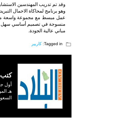
عمل مبسط مع مجموعة واسعة من المي
منسوجة في تصميم أساسي سهل الفهم
مباني عالية الجودة.
folder_open
Tagged in:
كاريير
كتب 
السعودية) في /1