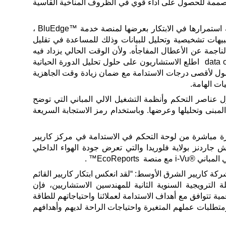
لمصممة للحصول على أداء قوي في الظروف المناخية القاسية
وأوضحت شركة كاريير أيضًا كيفية استمرارها في الابتكار بعرضها لمنصة خدمة ™BluEdge ،
تنبيهات تشخيصية وتحليل للبيانات وذلك للمساعدة في تقليل
اجمة عن الأعطال المفاجأه. ولأن الوقت الحالي يزداد فيه
الطلب على مراكز البياناتdata centers اطلع الاستشاريون على حلول تحليل الدورة الحياتية
ت Life cycle analysisللوصول لأقصى درجات الاستدامة مع ضمان زيادة وقت الجاهزية
ات الهامة.
ناصر التحكم وأنظمة التشغيل الالي المباني التي توضح
لمبنى وتحليلها وعرضها. وباستخدام رمز الاستجابة السريعة
 مباشرة من لوحة التحكم في الاستدامة في مركز كاريير
تش جاردنز بولاية فلوريدا والتي تعرض جودة الهواء الداخلي
نصة EcoReports™ .
ركة كاريير الشرق الأوسط: “لقد انعكس ابتكار كاريير القائم
 الترويجية السنوية الثانية للمهندسين الاستشاريين، فإن
ة تتوافق مع أهداف الاستدامة لعملائنا واحتياجاتهم للطاقة
طلبات عملهم المتغيرة واحتياجات الراحة لديهم وأهدافهم