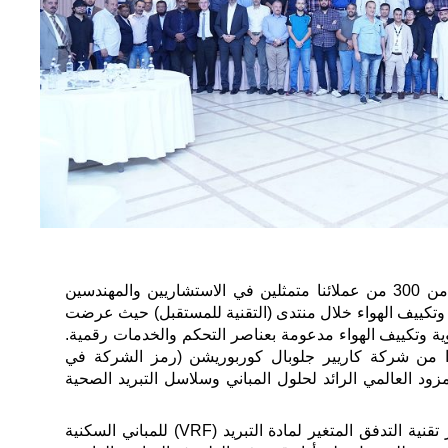
بثت شركة كاريير الثقة في أكثر من 300 من عملائنا متمثلين في الاستشاريين والمهندسين
ة وتكييف الهواء خلال منتدى (التقنية للمستقبل) حيث عرضت
ية وتكييف الهواء مدعومة بعناصر التحكم والخدمات رقمية.
ا من شركة كاريير جلوبال كوربوريشن (رمز الشركة في
ك: CARR)، وهي المزود العالمي الرائد لحلول المباني وسلاسل التبريد الصحية
وخلال هذه الفعالية ناقشت كاريير تقنية التدفق المتغير لمادة التبريد (VRF) للمباني السكنية