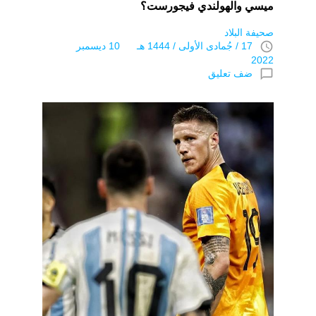
ميسي والهولندي فيجورست؟
صحيفة البلاد
access_time
17 / جُمادى اﻷولى / 1444 هـ 10 ديسمبر
2022
chat_bubble_outline
ضف تعليق