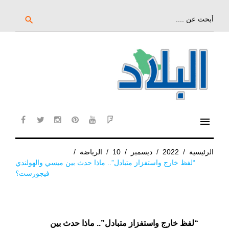
خط
لى
بحث
search
عن:
لمحتوى
لرئيسي
menu
cebook
twitter
instagram
pinterest
YouTube
Flipboard
الرئيسية
/
2022
/
ديسمبر
/
10
/
الرياضة
/
“لفظ خارج واستفزاز متبادل”.. ماذا حدث بين ميسي والهولندي
فيجورست؟
“لفظ خارج واستفزاز متبادل”.. ماذا حدث بين