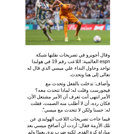
وقال أجويرو في تصريحات نقلتها شبكة
espn العالمية: اللاعب رقم 19 في هولندا
تواجد وحاول النداء علي ميسي الذي قال له
تعالى إلى هنا وتحدث.
وأضاف: تدخلت بالفعل وتحدث مع
فيجورست وقلت له: لماذا تتحدث معه؟
الأمر انتهى أنت تعرف أن الأمر مشتعل الآن،
فكان رده، أن لا أطلب منه الصمت، فقلت
له: حسنا ولكن لا تتحدث مع ميسي”.
فيما جاءت تصريحات اللاعب الهولندي عن
تلك الأزمة فقال: أردت أن أصافح ميسي بعد
مباراة كرة القدم. لكنه ضرب يدي بعيدًا ولم