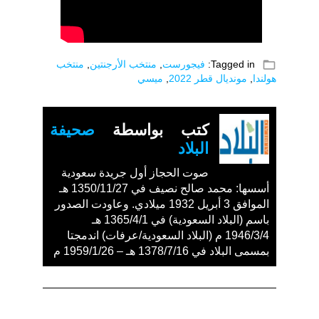
folder_open
Tagged in:
فيجورست
,
منتخب الأرجنتين
,
منتخب
هولندا
,
مونديال قطر 2022
,
ميسي
كتب بواسطة
صحيفة
البلاد
صوت الحجاز أول جريدة سعودية
أسسها: محمد صالح نصيف في 1350/11/27 هـ
الموافق 3 أبريل 1932 ميلادي. وعاودت الصدور
باسم (البلاد السعودية) في 1365/4/1 هـ
1946/3/4 م (البلاد السعودية/عرفات) اندمجتا
بمسمى البلاد في 1378/7/16 هـ – 1959/1/26 م