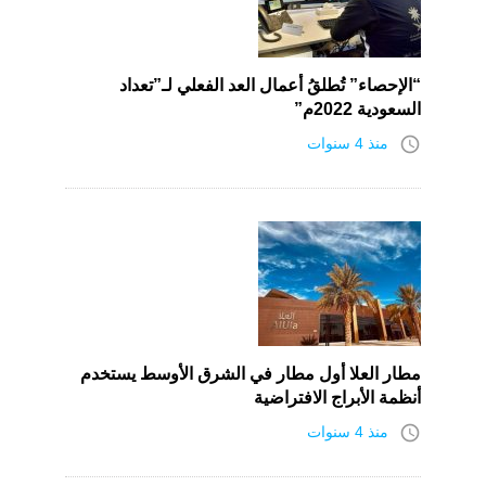
“الإحصاء” تُطلقُ أعمال العد الفعلي لـ”تعداد
السعودية 2022م”
access_time
منذ 4 سنوات
مطار العلا أول مطار في الشرق الأوسط يستخدم
أنظمة الأبراج الافتراضية
access_time
منذ 4 سنوات