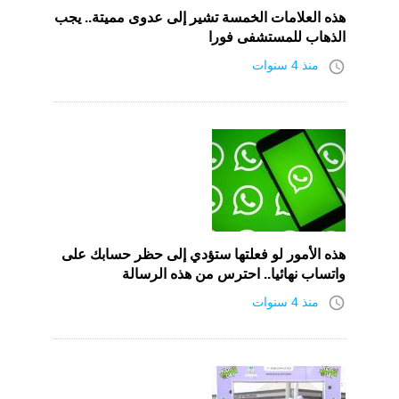
هذه العلامات الخمسة تشير إلى عدوى مميتة.. يجب
الذهاب للمستشفى فورا
access_time
منذ 4 سنوات
هذه الأمور لو فعلتها ستؤدي إلى حظر حسابك على
واتساب نهائيا.. احترس من هذه الرسالة
access_time
منذ 4 سنوات