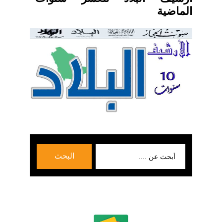
الماضية
بحث
البحث
عن: