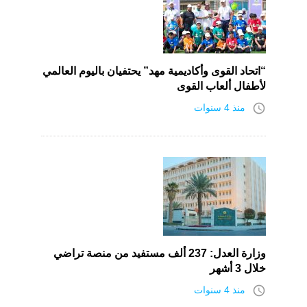
“اتحاد القوى وأكاديمية مهد” يحتفيان باليوم العالمي
لأطفال ألعاب القوى
access_time
منذ 4 سنوات
وزارة العدل: 237 ألف مستفيد من منصة تراضي
خلال 3 أشهر
access_time
منذ 4 سنوات