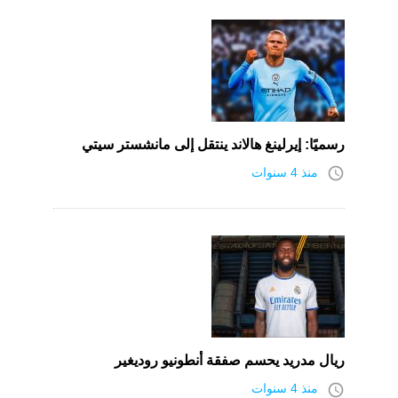
رسميًا: إيرلينغ هالاند ينتقل إلى مانشستر سيتي
access_time
منذ 4 سنوات
ريال مدريد يحسم صفقة أنطونيو روديغير
access_time
منذ 4 سنوات