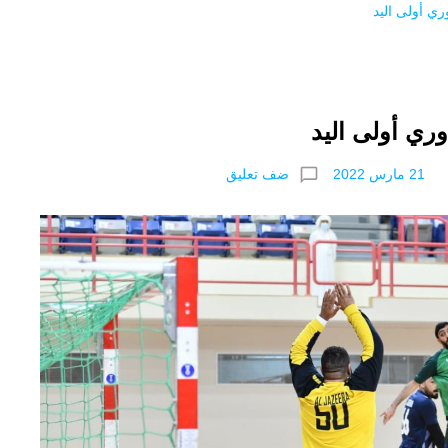
ري أولى اليد
ري أولى اليد
chat_bubble_outline
ضف تعليق