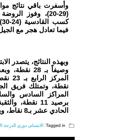
وأسفرت باقي نتائج موا
فيما تعادل هجر مع الجيل بنتيج
المراكز السادس والسابع
الحادي عشر بـ8 نقاط، ويقع الباطن في مؤخرة الترتيب بنقطتين.
folder_open
Tagged in:
الابتسام
,
دوري الدرجة الا