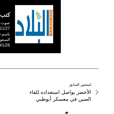
كتب 
صوت ال
59/1/26
تصفّح
لمنشور السابق
لمنشور
الأخضر يواصل استعداده للقاء
المقالات
السابق
الصين في معسكر أبوظبي