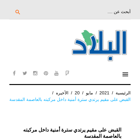
خط
لى
بحث
search
عن:
لمحتوى
لرئيسي
menu
cebook
twitter
instagram
pinterest
YouTube
Flipboard
الرئيسية
/
2021
/
مايو
/
20
/
الأخيره
/
القبض على مقيم يرتدي سترة أمنية داخل مركبته بالعاصمة المقدسة
القبض على مقيم يرتدي سترة أمنية داخل مركبته
بالعاصمة المقدسة