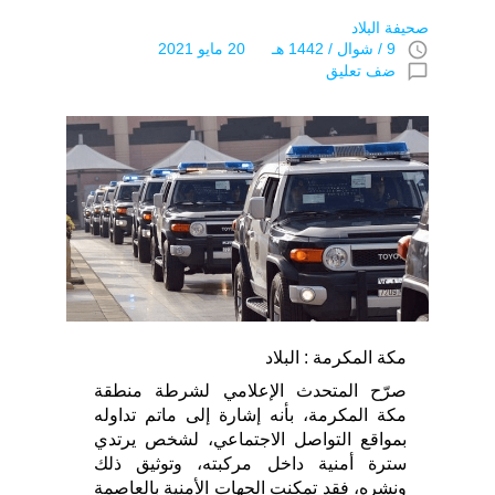
صحيفة البلاد
access_time
9 / شوال / 1442 هـ 20 مايو 2021
chat_bubble_outline
ضف تعليق
مكة المكرمة : البلاد
صرّح المتحدث الإعلامي لشرطة منطقة
مكة المكرمة، بأنه إشارة إلى ماتم تداوله
بمواقع التواصل الاجتماعي، لشخص يرتدي
سترة أمنية داخل مركبته، وتوثيق ذلك
ونشره، فقد تمكنت الجهات الأمنية بالعاصمة