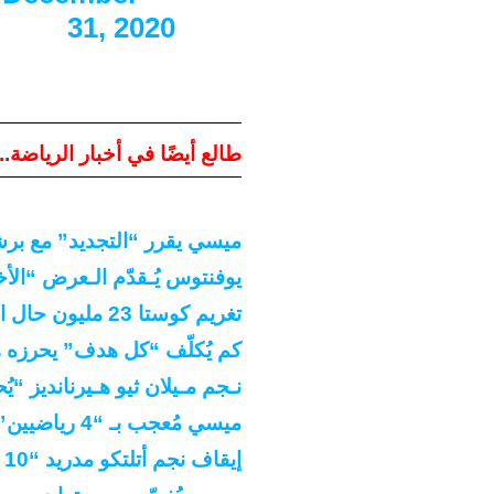
31, 2020
طالع أيضًا في أخبار الرياضة..
ميسي يقرر “التجديد” مع برش
يوفنتوس يُـقدّم الـعرض “الأخير
تغريم كوستا 23 مليون حال انتقاله لبرشلونة أو الريال
كم يُكلّف “كل هدف” يحرزه ه
نـجم مـيلان ثيو هـيرنانديز “ي
ميسي مُعجب بـ “4 رياضيين”.. من بينهم رونالدو
إيقاف نجم أتلتكو مدريد “10 أسـابيع”.. والـسبب؟