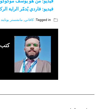
فيديو: من هو يوسف موكوكو “ج
فيديو: فاردي يُدمّر الراية الر
folder_open
Tagged in:
كافاني
,
مانشستر يونايتد
كتب 