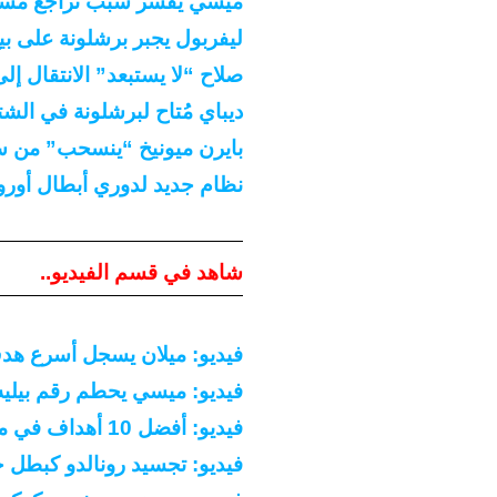
ميسي يُفسّر سبب تراجع مست
ليفربول يجبر برشلونة على بيع
صلاح “لا يستبعد” الانتقال إل
ديباي مُتاح لبرشلونة في الشتاء
بايرن ميونيخ “ينسحب” من سبا
نظام جديد لدوري أبطال أوروب
شاهد في قسم الفيديو..
فيديو: ميلان يسجل أسرع هدف بتاري
فيديو: ميسي يحطم رقم بيليه التاري
فيديو: أفضل 10 أهداف في مــــسيرة دييجو مارادونا
فيديو: تجسيد رونالدو كبطل خارق بلعبة “e