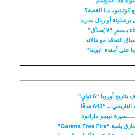
واه هذا الموسم
 كوتينيو.. مـا القصة؟
ى برشلونة أو ريال مدريد
 بـسعرٍ “لا يُصدَّق”
ق التعاقد مع هالاند
ا على أجندة “يويفا”
خ أوروبا “6 ثوانٍ”
خي بـ “643 هدفًا
Garena Free Fir”