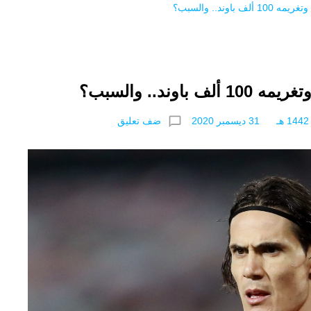
chat_bubble_outline
ضف تعليق