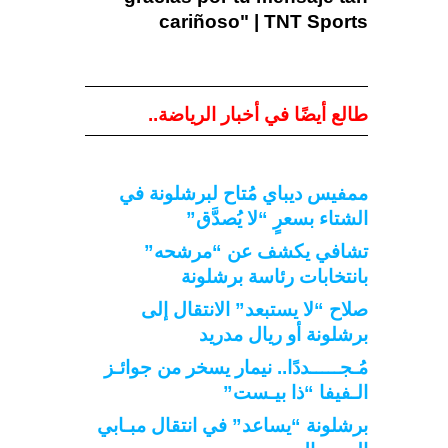
طالع أيضًا في أخبار الرياضة..
ممفيس ديباي مُتاح لبرشلونة في
الشتاء بسعرٍ “لا يُصدَّق”
تشافي يكشف عن “مرشحه”
بانتخابات رئاسة برشلونة
صلاح “لا يستبعد” الانتقال إلى
برشلونة أو ريال مدريد
مُـجـــــددًا.. نيمار يسخر من جوائـز
الـفيفا “ذا بيـست”
برشلونة “يساعد” في انتقال مبـابي