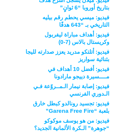
فيديو: ميلان يسجل أسرع هدف
بتاريخ أوروبا “6 ثوانٍ”
فيديو: ميسي يحطم رقم بيليه
التاريخي بـ “643 هدفًا
فيديو: أهداف مباراة ليفربول
وكريستال بالاس (7-0)
فيديو: أتلتكو مدريد يعزز صدارته لليجا
بثنائية سواريز
فيديو: أفضل 10 أهداف في
مــــسيرة دييجو مارادونا
فيديو: إصابة نيمار الـمــروّعة فـي
الـدوري الفرنسي
فيديو: تجسيد رونالدو كبطل خارق
بلعبة “Garena Free Fire”
فيديو: من هو يوسف موكوكو
“جوهرة” الـكرة الألمانية الجديد؟