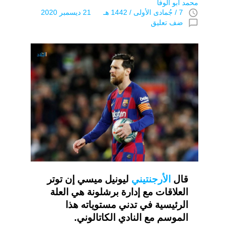
محمد ابو الوفا
access_time
7 / جُمادى اﻷولى / 1442 هـ 21 ديسمبر 2020
chat_bubble_outline
ضف تعليق
قال
الأرجنتيني
ليونيل ميسي إن توتر
العلاقات مع إدارة برشلونة هي العلة
الرئيسية في تدني مستوياته هذا
الموسم مع النادي الكاتالوني.