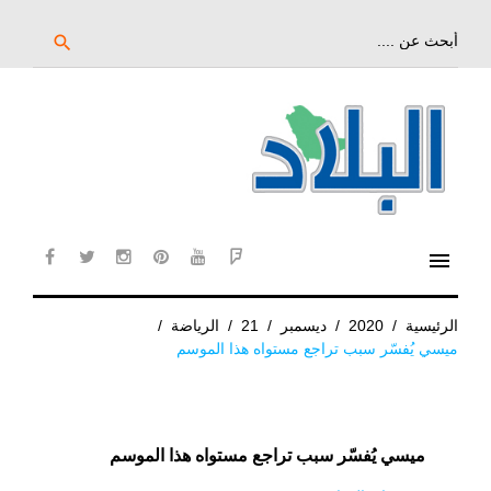
خط
لى
بحث
search
عن:
لمحتوى
لرئيسي
menu
cebook
twitter
instagram
pinterest
YouTube
Flipboard
الرئيسية
/
2020
/
ديسمبر
/
21
/
الرياضة
/
ميسي يُفسّر سبب تراجع مستواه هذا الموسم
ميسي يُفسّر سبب تراجع مستواه هذا الموسم