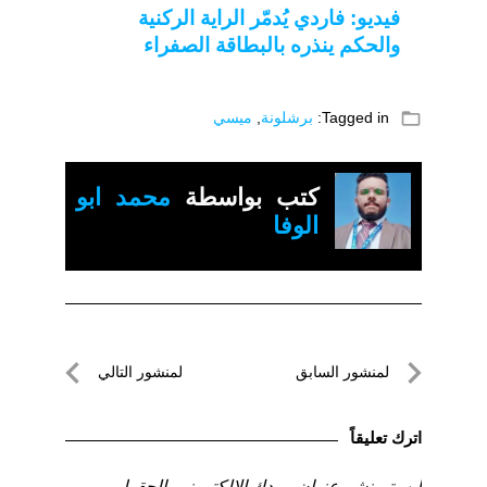
فيديو: فاردي يُدمّر الراية الركنية
والحكم ينذره بالبطاقة الصفراء
folder_open
Tagged in:
برشلونة
,
ميسي
كتب بواسطة
محمد ابو
الوفا
تصفّح
لمنشور السابق
لمنشور التالي
المقالات
لمنشور
لمنشور
السابق
التالي
اترك تعليقاً
لن يتم نشر عنوان بريدك الإلكتروني.
الحقول