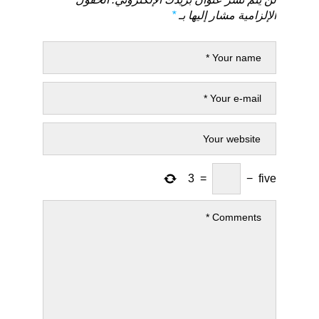
الإلزامية مشار إليها بـ
*
3
=
−
five