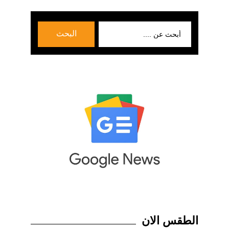
بحث
البحث
عن:
الطقس الان