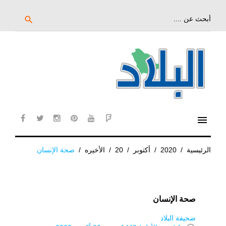
خط
لى
بحث
search
عن:
لمحتوى
لرئيسي
menu
cebook
twitter
instagram
pinterest
YouTube
Flipboard
الرئيسية
/
2020
/
أكتوبر
/
20
/
الأخيره
/
صحة الإنسان
صحة الإنسان
صحيفة البلاد