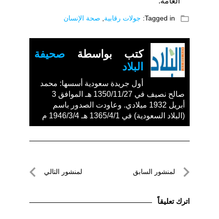
العامة.
folder_open
Tagged in:
جولات رقابية
,
صحة الإنسان
كتب بواسطة
صحيفة
البلاد
أول جريدة سعودية أسسها: محمد
صالح نصيف في 1350/11/27 هـ الموافق 3
أبريل 1932 ميلادي. وعاودت الصدور باسم
(البلاد السعودية) في 1365/4/1 هـ 1946/3/4 م
تصفّح
لمنشور السابق
لمنشور التالي
المقالات
لمنشور
لمنشور
السابق
التالي
اترك تعليقاً