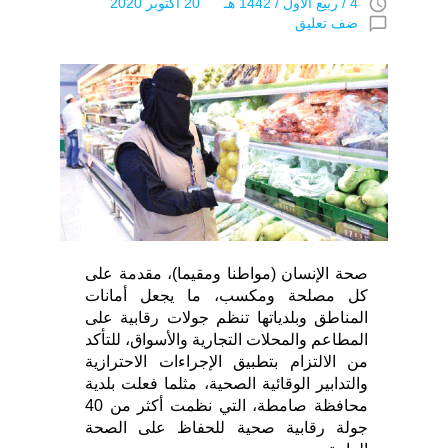
access_time
4 / ربيع اﻷول / 1442 هـ 20 أكتوبر 2020
chat_bubble_outline
ضف تعليق
صحة الإنسان (مواطنا ومقيما)، مقدمة على
كل مصلحة ومكسب، ما يجعل أمانات
المناطق وبلدياتها تنظم جولات رقابية على
المطاعم والمحلات التجارية والأسواق، للتأكد
من الالتزام بتطبيق الإجراءات الاحترازية
والتدابير الوقائية الصحية، مثلما فعلت بلدية
محافظة صامطة، التي نظمت أكثر من 40
جولة رقابية صحية للحفاظ على الصحة