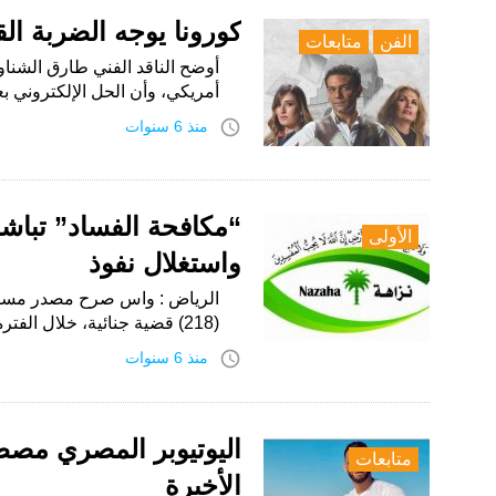
كورونا يوجه الضربة ال
الفن
متابعات
أمريكي، وأن الحل الإلكتروني 
access_time
منذ 6 سنوات
الأولى
واستغلال نفوذ
الرياض : واس صرح مصدر مسؤول 
(218) قضية جنائية، خلال الفترة الماضية، وكانت أبرز القضايا المعالجة على…
access_time
منذ 6 سنوات
اليوتيوبر المصري مصط
متابعات
الأخيرة