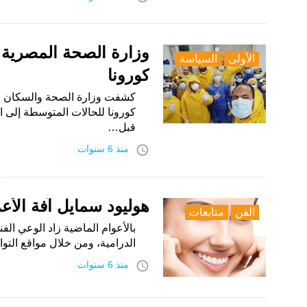
الأولى
السياسة
كورونا
كورونا للحالات المتوسطة إلى ا
قبل…
access_time
منذ 6 سنوات
هوليود سمايل آفة الأعم
الفن
متابعات
بالأعوام الماضية زاد الوعي الف
الدرامية، ومن خلال مواقع التو
access_time
منذ 6 سنوات