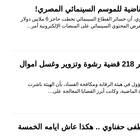
قاضية للموسم السينمائي المصري!
أوضح الناقد الفني طارق الشناوي، أن خسائر القطاع السينمائي تخطت حاجز 6 ملايين دولار
بعرض المحتوي السينمائي على المنصات الإلكترونية أمر…
“مكافحة الفساد” تباشر 218 قضية رشوة وتزوير وغسل أموال
في هيئة الرقابة ومكافحة الفساد، بأن الهيئة باشرت
فى حفناوي .. هكذا عاش أيامه الخمسة