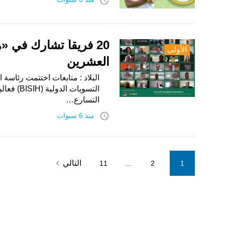
access_time
20 فريقاً تشارك في 
الأولى
العشرين
البلاد : متابعات اختتمت رئاسة 
التسويات 
التسارع…
access_time
منذ 6 سنوات
Posts
navigate_next
التالي
11
…
2
1
pagination