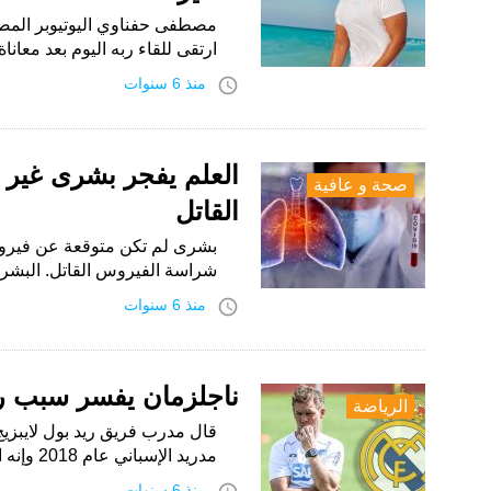
مصطفى حفناوي اليوتيوبر المص
ارتقى للقاء ربه اليوم بعد مع
access_time
منذ 6 سنوات
العلم يفجر بشرى غير 
صحة و عافية
القاتل
بشرى لم تكن متوقعة عن فيروس
شراسة الفيروس القاتل. البشر
access_time
منذ 6 سنوات
ناجلزمان يفسر سبب ر
الرياضة
قال مدرب فريق ريد بول لايبزيج 
مدريد الإسباني عام 2018 وإنه اتخذ القرار الصحيح من وجهة نظره.…
منذ 6 سنوات