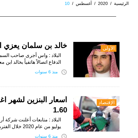
الرئيسية
/
2020
/
أغسطس
/
10
اليوم:
10
أغسطس،
خالد بن سلمان يعزي أ
الأولى
2020
البلاد : واس أجرى صاحب السمو 
الدفاع اتصالاً هاتفياً بخالد ابن
access_time
منذ 6 سنوات
الإقتصاد
1.60
البلاد : متابعات أعلنت شركة أر
يوليو من عام 2020 خلال الفترة من 10 أغسطس الجاري حتى…
access_time
منذ 6 سنوات