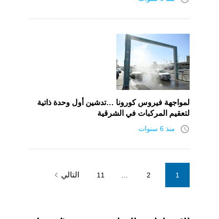
لمواجهة فيروس كورونا …تدشين أول وحدة ذاتية
لتعقيم المركبات في الشرقية
access_time
منذ 6 سنوات
Posts
navigate_next
التالي
11
…
2
1
pagination