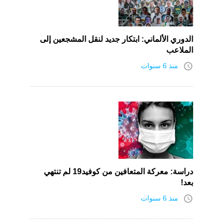
الدوري الألماني: ابتكار جديد لنقل المشجعين إلى
الملاعب
access_time
منذ 6 سنوات
دراسة: معركة المتعافين من كوفيد19 لم تنتهي
بعد!
access_time
منذ 6 سنوات