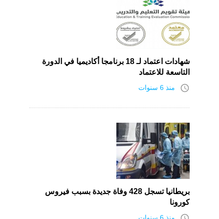
شهادات اعتماد لـ 18 برنامجا أكاديميا في الدورة
التاسعة للاعتماد
access_time
منذ 6 سنوات
بريطانيا تسجل 428 وفاة جديدة بسبب فيروس
كورونا
access_time
منذ 6 سنوات