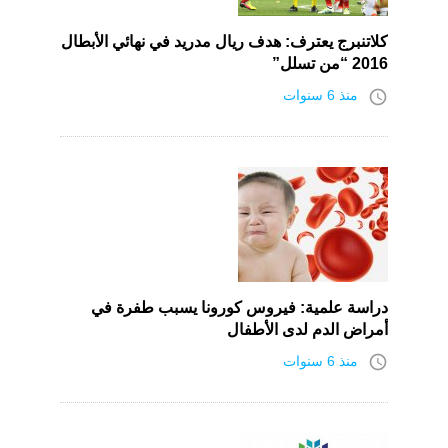
كلاتنبرج يعترف: هدف ريال مدريد في نهائي الأبطال
2016 “من تسلل”
access_time
منذ 6 سنوات
دراسة علمية: فيروس كورونا يسبب طفرة في
أمراض الدم لدى الأطفال
access_time
منذ 6 سنوات