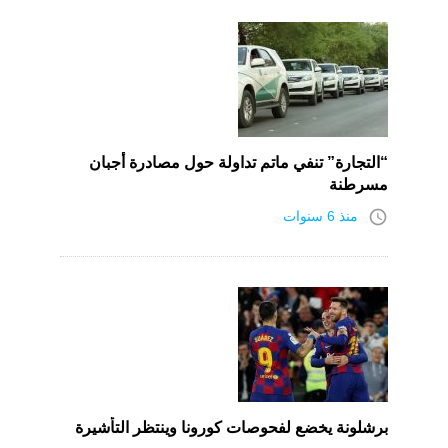
“التجارة” تنفي ماتم تداولة حول مصادرة أجبان
مسرطنة
access_time
منذ 6 سنوات
برشلونة يخضع لفحوصات كورونا وينتظر التأشيرة