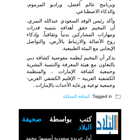
وبرنامج عالم أفضل، وراديو المرموم،
والذكاء الاصطناعي.
وأكد رئيس الوفد السعودي عبدالله النمري،
أن المخيم حقق أهدافه بتنمية قدرات
ومهارات المشاركين بدنياً وثقافياً، وإذكاء
روح الأصالة والارتباط بالأرض، والتواصل
الإيجابي مع البيئة الطبيعية.
يذكر أن المخيم تُنظمه مفوضية كشافة دبي
بالتعاون مع هيئة المعرفة والتنمية البشرية
وجمعية كشافة الإمارات ، والمنظمة
الكشفية العربية – الإقليم الكشفي العربي-
وجمعية توعية ورعاية الأحداث بالإمارات .
folder_open
Tagged in:
كشافة المملكة
كتب بواسطة
صحيفة
البلاد
أول جريدة سعودية أسسها: محمد