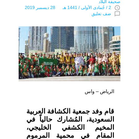
صحيفة البلاد
access_time
2 / جُمادى اﻷولى / 1441 هـ 28 ديسمبر 2019
chat_bubble_outline
ضف تعليق
الرياض – واس
قام وفد جمعية الكشافة العربية
السعودية، المُشارك حالياً في
المخيم الكشفي الخليجي،
المقام في محمية المرموم