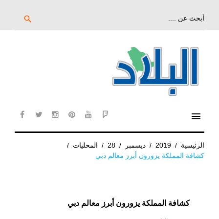
خط
لى
بحث
search
عن:
لمحتوى
لرئيسي
menu
cebook
twitter
instagram
pinterest
YouTube
Flipboard
الرئيسية
/
2019
/
ديسمبر
/
28
/
المحليات
/
كشافة المملكة يزورون أبرز معالم دبي
كشافة المملكة يزورون أبرز معالم دبي