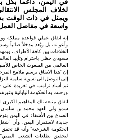
في اليمن، داعماً بكل بن
لخلاف المجلس الانتقالي
ويمثل في ذات الوقت بدا
واسعة في مفاصل العمل 
إنه اتفاق عملي قواعده مملكة وو
وأعوانه، بل ويُعد مدخلاً صائباً و
الخلافات بين كافة الأطراف، ويمهد
سعودي حظي باحترام وتأييد العال
العالمي من المبعوث الخاص للأمين 
إن “هذا الاتفاق يرسم ملامح المرح
إلى التوصل الى تسوية سلمية للنزا
ثم أشاد ترامب في تغريدة على حساب
ورحبت به الحكومة اليابانية وغيرهم 
اتفاق منبعه تلك المفاهيم الكبرى ا
سمو ولي العهد محمد بن سلمان، 
الصدع بين الأشقاء في اليمن بتوجي
جديدة لاستقرار اليمن، وأن “شغل
الحكومة الشرعية” وأنه قد تحقق 
لتحقيق تطلعات الشعب اليمني”. م