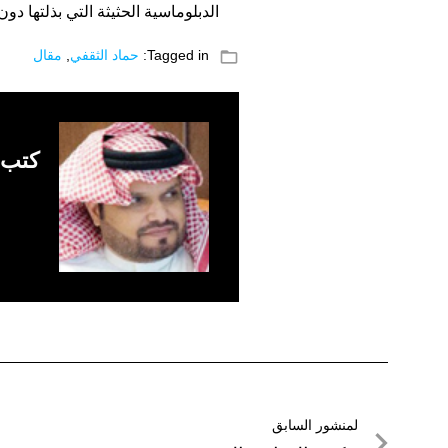
الدبلوماسية الحثيثة التي بذلتها دون
folder_open
Tagged in:
حماد الثقفي
,
مقال
كتب 
تصفّح
لمنشور السابق