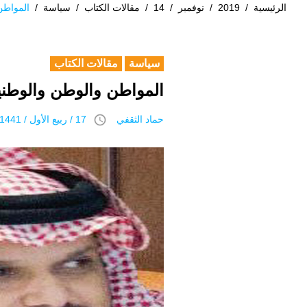
الرئيسية
/
2019
/
نوفمبر
/
14
/
مقالات الكتاب
/
سياسة
/
المواطن 
سياسة
مقالات الكتاب
المواطن والوطن والوطنية 
access_time
حماد الثقفي
17 / ربيع اﻷول / 1441 هـ 14 نوفمبر 2019