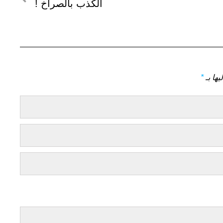
لمنشور
الكذب بالصراخ !
التالي
يها بـ
*