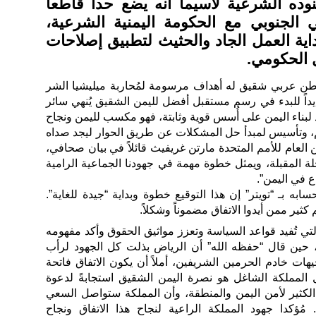
وده الشرعية لاسيما أنه يضع حداً قاطعاً
 الجنوبي مع الحكومة اليمنية الشرعية،
ية العمل الجاد والحثيث لتطبيق إصلاحات
الحكومي.
طن عربي شقيق له أهداف مرسومة لمُحاربة ميليشيا الشر
سديداً للبدء في رسم مستقبل أفضل لليمن الشقيق يُنهي سائر
 لبناء اليمن على أُسس قوية وثابتة، فهو مكسب لليمن ونجاح
م، وتأسيس لمبدأ حل المشكلات عن طريق الحوار ليجد صداه
العام للأمم المتحدة مارتن غريفيث قائلاً في بيان صحافي،
لة المقبلة، ويمثل خطوة مهمة في جهودنا الجماعية الرامية
ع في اليمن”.
ه بـ “تويتر” إن هذا التوقيع خطوة وبداية “جيدة للغاية”.
كثير ممن أيدوا الاتفاق مضموناً وشكلاً.
لتي تُفيد قواعد السياسة وتعزز مواثيق الحقوق وأكد مفهومه
حين قال “حفظه الله” أن الرياض بذلت كل الجهود لرأب
هات خادم الحرمين الشريفين، أملاً أن يكون الاتفاق فاتحة
 المملكة الشاغل هو نصرة اليمن الشقيق استجابةً لدعوة
الكثير لأمن اليمن والمنطقة، وأن المملكة ستواصل السعي
ُؤكدا جهود المملكة الراعية لنجاح هذا الاتفاق ونجاح