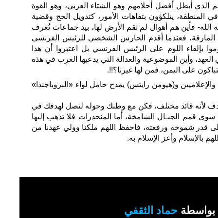
الم الذي أبطل أفضل أحلامهم وهو الشتاء العربي، وهو القوة
ي المنطقة، يتلكؤون بتفاهات الأمور، كتدويل الحج وقضية
له- فأين هم أهوال لم تقم الأرض لها، بيد جماعات تُعرف
ات المارقة، فعندما أقدم الحارس الشخصي للرئيس الفرنسي
وا بإلقاء اللوم على الرئيس الفرنسي بل اعتبروا أن هذا
ي العهد، وأين الموضوعية والعدالة التي يدعيها الغرب في هذه
تباكون على اليمن، فمن لها غيرنا؟!!.
الإعلاميين و(هيومن رايتس) يمدح حامل لواء «البروباجندا»
هدف لأنه قائد مختلف، فكن مع وطنك وحوله لتصل لهدفك في
وى قمم الجبـال الشامخة، أما المنحدرات فلا تذهب إليها
لى على قدر شموخه ورفعته، فاحفظ اللهم ملكنا وولي عهدنا من
م بالإسلام وأعز الإسلام به.
بواسطة
حماد الثقفي