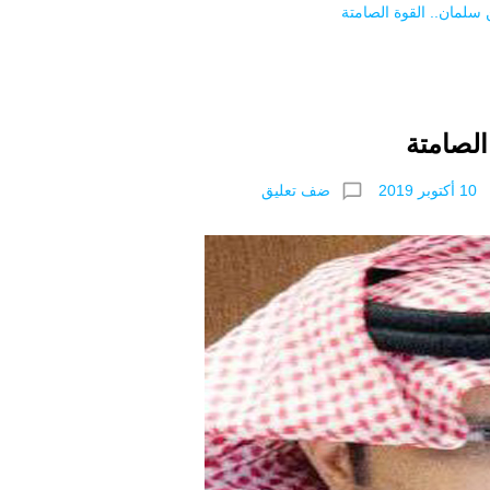
سلمان.. القوة الصامتة
الصامتة
chat_bubble_outline
ضف تعليق