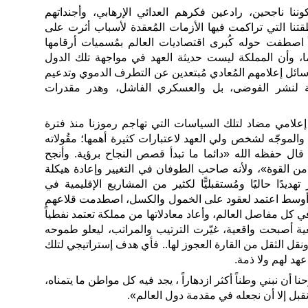
ننا ناجحين، رادعين فكرهم العدائي الإرهابي، وأجنداتهم
تنا التي تراكمت فيها الأزمات المُعقدة لأسباب أثرت على
اً اصطفت حوله كُبرى اقتصاديات العالم بمُسميات أرقامها
منها G20 وG7 وغيرهما، وأن المملكة ليست حديثة العهد في مواجهة تلك الدول
سائل إعلامهم المُعادي مُبتعدين عن التطرف الدموي وتدعيم
 لنشر الفوضى، بل والعسكري الفاشل، وهدر مقدرات
إعلامي مضاد لتلك السياسات التي تهاجم رموزنا منذ فترة
لموجّه لشخص ولي العهد لاعتبارات كثيرة أهمها؛ مقُولاته
د قال حفظه الله «دائما ما تبدأ قصص النجاح برؤية. وأنجح
من القوة»، ولأنه صاحب الطوفان في التغيير وإعادة هيكلة
هديدًا حاليًا ومُستقبليًّا لكثير من المشاريع الإقليمية في
 أوسط اعتمد لعقود على الخمول والكسل، اصطدمت قلاعهم
 كل مفاصل العالم، وأعاد معادلاتها من مملكة تعتمد نفطياً
عية أصبحت واقعية، غيّرت الترتيب والمراتب، ليعلو طموحه
قل الثقل من القارة العجوز لها.. فأي هدف إستراتيجي لتلك
عهد لهم ولا ذمة.
 أن نبني وطناً أكثر ازدهاراً ، يجد فيه كل مواطن ما يتمناه،
نقبل إلا أن نجعله في مقدمة دول العالم».