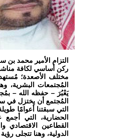
التزام الأمير محمد بن س
ركن أساسي لكافة مناشط ا
مختلف الأصعدة؛ مُستهدف
المُجتمعات البشرية، وه
يَعْبُرَ – حفظه الله – بم
المُجتمع أن يختزل في س
التي سبقتنا أعوامًا طويل
الحضارية، التي أجمع ع
القطاعين الاقتصادي وا
الدولية، وهنا تتجلى رؤية 2030 التي غيرت أشكال الحياة.