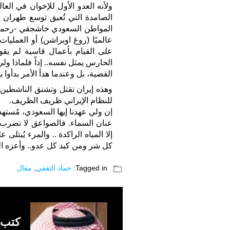
ولأنه العدو الأول للإخوان في الع
الصامدة التي تُعيق توسع طهران ف
المواطن السعودي خاشجقي -رحمه ال
عالميًا (روغ اوبراشن) أو العملي
على القيام بأعمال قاسية لم يقوم
الحارس يمثل نفسه.. إذاً فلماذا ول
القضية، بل وعندما هدأ الأمر بدأوا ي
وهذه إيران تقتل وتشنق الناشطين و
للنظام الإيراني ظريف الظريف.
إن ولي عهدنا إيها السعودي، مُست
عنان السماء. فالصواعق لا تضرب س
إلا المياه الراكدة .. والمرء يُبت
كل شر ومن كيد كل عدو.. وأعزه الله
folder_open
Tagged in:
حماد الثقفي
,
مقال
كتب 