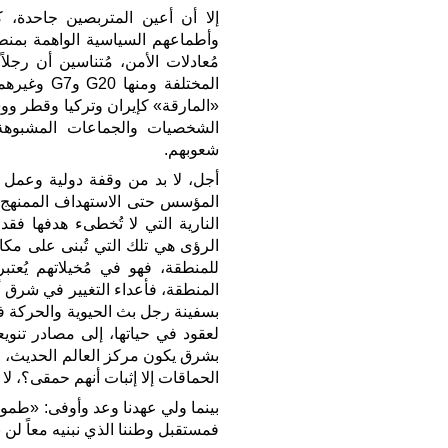
إلا أن أعين المتربصين جاحدة، كو
وأطماعهم السياسية الواهمة بمنطق
مُعادلات الأمن، مُتناسين أن رجل
المختلفة و
«المارقة» كإيران وتركيا وقطر وو
الشخصيات والجماعات المشبوهة
شعوبهم.
أجل، لا بد من وقفة دولية وعمل 
المؤسس حتى الاستهداف الممنهج وا
النارية التي لا تُخطىء هدفها فق
الرؤى هي تلك التي تُبنى على مكا
للمنطقة، فهو في مُخيلاتهم يُعتبر ت
المنطقة، فأعداء التغيير في شرق
بسفينة رجل بث الحيوية والحركة في
لعقود في حياتها، إلى مصادر تنوي
بشرق يكون مركز العالم الحديث، ون
الحماقات إلا إثبات أنهم حمقى؟، لا 
بينما ولي عهدنا وعد وأوفى: «طموحنا
فمستقبل وطننا الذي نبنيه معاً لن 