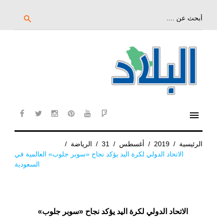
خط
لى
بحث
search
عن:
لمحتوى
لرئيسي
menu
cebook
twitter
instagram
pinterest
YouTube
Flipboard
الرئيسية
/
2019
/
أغسطس
/
31
/
الرياضة
/
الاتحاد الدولي لكرة اليد يؤكد نجاح «سوبر جلوب» العالمية في
السعودية
الاتحاد الدولي لكرة اليد يؤكد نجاح «سوبر جلوب»