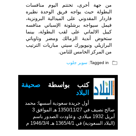
من جهة أخرى، تختتم اليوم منافسات
البطولة حيث يواجه فريق الوحدة نظيره
فاردار المقدوني على الميدالية البرونزية،
فيمل سيواجه برشلونة الإسباني منافسه
كييل الالماني على لقب البطولة، بينما
ستخوض أندية الزمالك ومضر وتاوباتي
البرازيلي ونيويورك سيتي مباريات الترتيب
من المركز الخامس للثامن.
folder_open
Tagged in:
سوبر جلوب
كتب بواسطة
صحيفة
البلاد
أول جريدة سعودية أسسها: محمد
صالح نصيف في 1350/11/27 هـ الموافق 3
أبريل 1932 ميلادي. وعاودت الصدور باسم
(البلاد السعودية) في 1365/4/1 هـ 1946/3/4 م