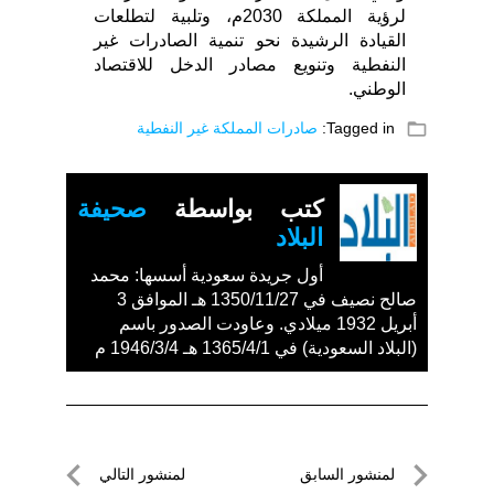
لرؤية المملكة 2030م، وتلبية لتطلعات
القيادة الرشيدة نحو تنمية الصادرات غير
النفطية وتنويع مصادر الدخل للاقتصاد
الوطني.
folder_open
Tagged in:
صادرات المملكة غير النفطية
كتب بواسطة
صحيفة
البلاد
أول جريدة سعودية أسسها: محمد
صالح نصيف في 1350/11/27 هـ الموافق 3
أبريل 1932 ميلادي. وعاودت الصدور باسم
(البلاد السعودية) في 1365/4/1 هـ 1946/3/4 م
تصفّح
لمنشور السابق
لمنشور التالي