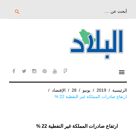
خط
لى
بحث
search
عن:
لمحتوى
لرئيسي
menu
cebook
twitter
instagram
pinterest
YouTube
Flipboard
الرئيسية
/
2019
/
يونيو
/
28
/
الإقتصاد
/
ارتفاع صادرات المملكة غير النفطية 22 %
ارتفاع صادرات المملكة غير النفطية 22 %