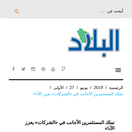
خط
لى
بحث
search
عن:
لمحتوى
لرئيسي
menu
cebook
twitter
instagram
pinterest
YouTube
Flipboard
الرئيسية
/
2019
/
يونيو
/
27
/
الأولى
/
تملك المستثمرين الأجانب في «الشركات» يعزز الأداء
تملك المستثمرين الأجانب في «الشركات» يعزز
الأداء