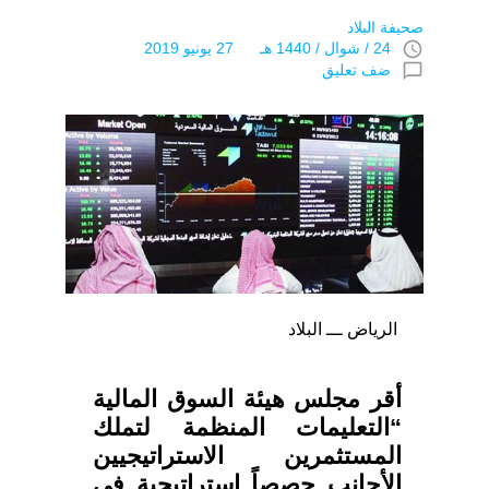
صحيفة البلاد
access_time
24 / شوال / 1440 هـ 27 يونيو 2019
chat_bubble_outline
ضف تعليق
الرياض ـــ البلاد
أقر مجلس هيئة السوق المالية
“التعليمات المنظمة لتملك
المستثمرين الاستراتيجيين
الأجانب حصصاً استراتيجية في