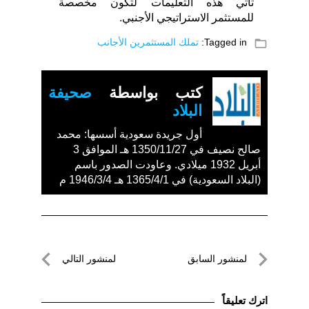
تأتي هذه التعليمات لتكون مخصصة
للمستثمر الاستراتيجي الأجنبي.
folder_open
Tagged in:
تملك المستثمرين الأجانب
كتب بواسطة
صحيفة
البلاد
أول جريدة سعودية أسسها: محمد
صالح نصيف في 1350/11/27 هـ الموافق 3
أبريل 1932 ميلادي. وعاودت الصدور باسم
(البلاد السعودية) في 1365/4/1 هـ 1946/3/4 م
تصفّح
لمنشور السابق
لمنشور التالي
المقالات
لمنشور
لمنشور
السابق
التالي
اترك تعليقاً