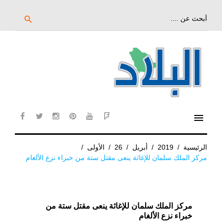
خط
لى
بحث
search
عن:
لمحتوى
لرئيسي
menu
cebook
twitter
instagram
pinterest
YouTube
Flipboard
الرئيسية
/
2019
/
أبريل
/
26
/
الأولى
/
مركز الملك سلمان للإغاثة ينعى مقتل ستة من خبراء نزع الألغام
مركز الملك سلمان للإغاثة ينعى مقتل ستة من
خبراء نزع الألغام