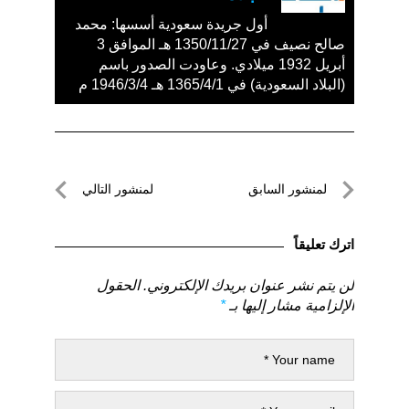
أول جريدة سعودية أسسها: محمد
صالح نصيف في 1350/11/27 هـ الموافق 3
أبريل 1932 ميلادي. وعاودت الصدور باسم
(البلاد السعودية) في 1365/4/1 هـ 1946/3/4 م
تصفّح
لمنشور السابق
لمنشور التالي
المقالات
لمنشور
لمنشور
السابق
التالي
اترك تعليقاً
لن يتم نشر عنوان بريدك الإلكتروني.
الحقول
الإلزامية مشار إليها بـ
*