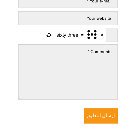
sixty three
=
×