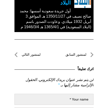
البلاد
أول جريدة سعودية أسسها: محمد
صالح نصيف في 1350/11/27 هـ الموافق 3
أبريل 1932 ميلادي. وعاودت الصدور باسم
(البلاد السعودية) في 1365/4/1 هـ 1946/3/4 م
تصفّح
لمنشور السابق
لمنشور التالي
المقالات
لمنشور
لمنشور
السابق
التالي
اترك تعليقاً
لن يتم نشر عنوان بريدك الإلكتروني.
الحقول
الإلزامية مشار إليها بـ
*