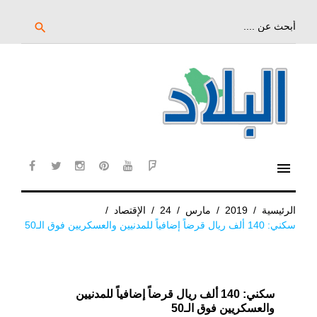
خط
لى
بحث
search
عن:
لمحتوى
لرئيسي
menu
cebook
twitter
instagram
pinterest
YouTube
Flipboard
الرئيسية
/
2019
/
مارس
/
24
/
الإقتصاد
/
سكني: 140 ألف ريال قرضاً إضافياً للمدنيين والعسكريين فوق الـ50
سكني: 140 ألف ريال قرضاً إضافياً للمدنيين
والعسكريين فوق الـ50