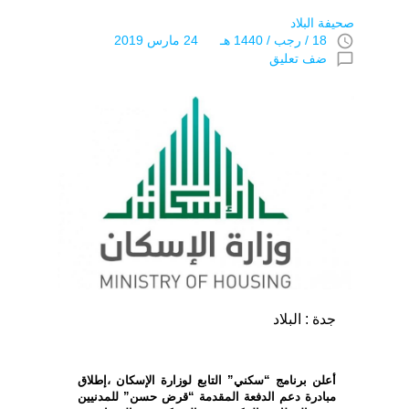
صحيفة البلاد
access_time
18 / رجب / 1440 هـ 24 مارس 2019
chat_bubble_outline
ضف تعليق
جدة : البلاد
أعلن برنامج “سكني” التابع لوزارة الإسكان ،إطلاق
مبادرة دعم الدفعة المقدمة “قرض حسن” للمدنيين