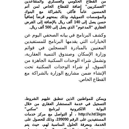
من القطاع الحكومي والعسكري والمتقاعدين
“العسكريين” إضافة للقطاع الخاص لمن أتم
الخمسين عاماً فأكثر، بالشراكة مع البنوك
والمؤسسات التمويلية، وذلك بمنحهم قرضاً إضافياً
حسن يصل إلى 140 ألف ريال بالإضافة إلى القرض
العقاري “المدعوم” الذي يصل إلى 500 ألف ريال.
وكشف البرنامج في بيانه الصحفي اليوم عن
الخيارات التي يقدمها البرنامج للمستفيدين
المعنيين بالمبادرة المسجلين في قوائم
وزارة الإسكان وصندوق التنمية العقارية،
وتشمل شراء الوحدات السكنية الجاهزة من
السوق، أو شراء الوحدات السكنية تحت
الإنشاء ضمن مشاريع الوزارة بالشراكة مع
القطاع الخاص.
ويمكن للمواطنين الذين تنطبق عليهم الشروط،
التسجيل في خدمة المستشار العقاري من خلال
البوابة الالكترونية لبرنامج “سكني”
http://v.ht/1kgm ، أو التواصل مع مركز خدمات
المستفيدين على الرقم 199090، وذلك للحصول على
الخدمة، ومعرفة الحلول المناسبة لهم، حيث يتم