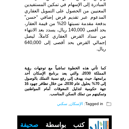
المبادرة إلى الإسهام في تمكين المستفيدين
المعنيين من الحصول على التمويل العقاري
المدعوم عبر تقديم قرض إضافي “حسن”
بدفعة مقدمة نسبتها 20% من قيمة العقار،
بحد أقصى 140,000 ريال، يسدد بعد الانتهاء
من سداد القرض العقاري كاملاً، ليصل
إجمالي القرض بحد أقصى إلى 640,000
ريال.
كما تأتي هذه الخطوة تماشياً مع توجهات رؤية
المملكة 2030، والتي يعد برنامج الإسكان أحد
برامجها، حيث يهدف إلى رفع نسبة التملك بالوصول
إلى 70% بحلول عام 2030، من خلال تظافر جهود 16
جهة حكومية لتذليل المعوقات أمام المواطنين
وتمكينهم من تملك السكن المناسب.
folder_open
Tagged in:
الإسكان
,
سكني
كتب بواسطة
صحيفة