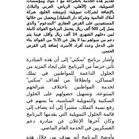
تقديم هذه الخدمة بالشراكة مع 7 بنوك ومؤسسات
التمويلية، هي (الأهلي، الرياض، العربي والبلاد)،
بالإضافة لشركات تمويلية: (دويتشه الخليج، شركة
أملاك العالمية وشركة دار التمليك) ويحصل من خلالها
المستفيدين على القرض العقاري “المدعوم” والذي
يصل إلى 500 ألف ريال يتحمل البرنامج الفوائد كاملة
لمن دخلهم الشهري 14 ألف ريال وأقل، فيما يتم
دعم من سواهم بما لا يقل عن 35% من الفوائد بناء
على الدخل وعدد أفراد الأسرة، إضافة إلى القرض
الحسن.
وأشار برنامج “سكني” إلى أن هذه المبادرة
تأتي حرصاً من البرنامج على ايجاد المزيد من
الحلول الداعمة للمواطنين في تملك
المساكن، وانطلاقاً من أهداف “سكني”
لخدمة المواطنين باختلاف شرائحهم
المتنوعة، وتسهيل حصولهم على الحلول
السكنية والتمويلية المناسبة، ما يسهم في
رفع نسبة التملك، مشيراً إلى أنه يضاف إلى
قائمة الحلول التمويلية التي يقدمها البرنامج
وكان آخرها الإعلان عن مبادرة دعم
العسكريين في الخدمة العام الماضي.
وأوضح البرنامج أنه يهدف من خلال هذه