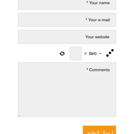
=
two
−