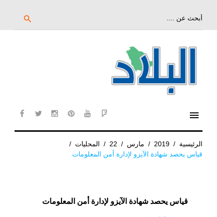
خط
لى
بحث
search
عن:
لمحتوى
لرئيسي
menu
cebook
twitter
instagram
pinterest
YouTube
Flipboard
الرئيسية
/
2019
/
مارس
/
22
/
المحليات
/
قياس يحصد شهادة الآيزو لإدارة أمن المعلومات
قياس يحصد شهادة الآيزو لإدارة أمن المعلومات