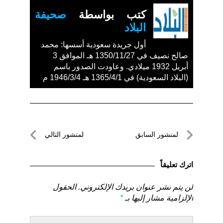
كتب بواسطة
صحيفة
البلاد
أول جريدة سعودية أسسها: محمد
صالح نصيف في 1350/11/27 هـ الموافق 3
أبريل 1932 ميلادي. وعاودت الصدور باسم
(البلاد السعودية) في 1365/4/1 هـ 1946/3/4 م
تصفّح
لمنشور السابق
لمنشور التالي
المقالات
لمنشور
لمنشور
السابق
التالي
اترك تعليقاً
لن يتم نشر عنوان بريدك الإلكتروني.
الحقول
الإلزامية مشار إليها بـ
*