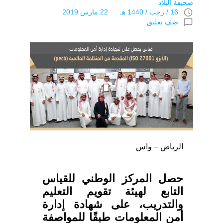
صحيفة البلاد
access_time
16 / رجب / 1440 هـ 22 مارس 2019
chat_bubble_outline
ضف تعليق
الرياض – واس
حصل المركز الوطني للقياس
التابع لهيئة تقويم التعليم
والتدريب، على شهادة إدارة
أمن المعلومات طبقًا للمواصفة