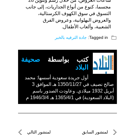
ساعات العروض، من خلال رسم وتلوين 28
مجسما، كنوع من أنواع الجداريات، إلى جانب
التسوق في سوق الكهوف الكرستالية،
والعروض البهلوانية، وعروض الفرق
الشعبية، وألعاب الأطفال.
folder_open
Tagged in:
جادة الترفيه بالخبر
كتب بواسطة
صحيفة
البلاد
أول جريدة سعودية أسسها: محمد
صالح نصيف في 1350/11/27 هـ الموافق 3
أبريل 1932 ميلادي. وعاودت الصدور باسم
(البلاد السعودية) في 1365/4/1 هـ 1946/3/4 م
تصفّح
لمنشور السابق
لمنشور التالي