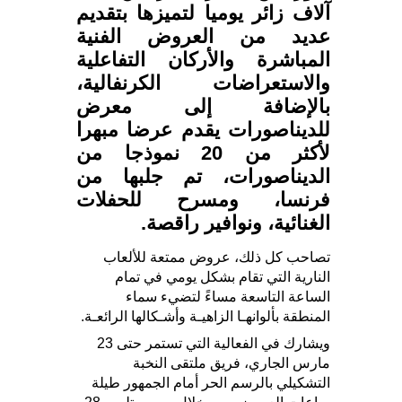
آلاف زائر يوميا لتميزها بتقديم
عديد من العروض الفنية
المباشرة والأركان التفاعلية
والاستعراضات الكرنفالية،
بالإضافة إلى معرض
للديناصورات يقدم عرضا مبهرا
لأكثر من 20 نموذجا من
الديناصورات، تم جلبها من
فرنسا، ومسرح للحفلات
الغنائية، ونوافير راقصة.
تصاحب كل ذلك، عروض ممتعة للألعاب
النارية التي تقام بشكل يومي في تمام
الساعة التاسعة مساءً لتضيء سماء
المنطقة بألوانهـا الزاهيـة وأشـكالها الرائعـة.
ويشارك في الفعالية التي تستمر حتى 23
مارس الجاري، فريق ملتقى النخبة
التشكيلي بالرسم الحر أمام الجمهور طيلة