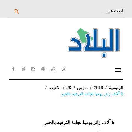
خط
لى
بحث
search
عن:
لمحتوى
لرئيسي
menu
cebook
twitter
instagram
pinterest
YouTube
Flipboard
الرئيسية
/
2019
/
مارس
/
20
/
الأخيره
/
6 آلاف زائر يوميا لجادة الترفيه بالخبر
6 آلاف زائر يوميا لجادة الترفيه بالخبر