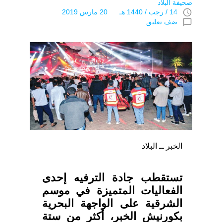
صحيفة البلاد
access_time
14 / رجب / 1440 هـ 20 مارس 2019
chat_bubble_outline
ضف تعليق
الخبر ــ البلاد
تستقطب جادة الترفيه إحدى
الفعاليات المتميزة في موسم
الشرقية على الواجهة البحرية
بكورنيش الخبر، أكثر من ستة