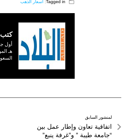
folder_open
Tagged in:
أسعار الذهب
كتب 
السعودية) في /1
تصفّح
لمنشور السابق
لمنشور
اتفاقية تعاون وإطار عمل بين
المقالات
السابق
“جامعة طيبة ” و”غرفة ينبع”