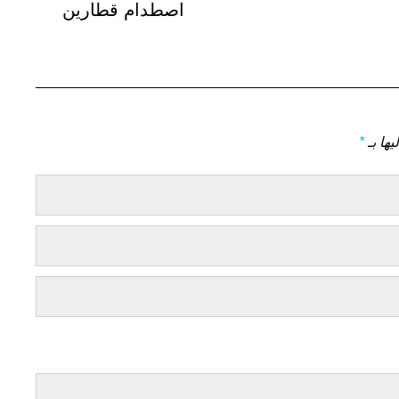
اصطدام قطارين
يها بـ
*