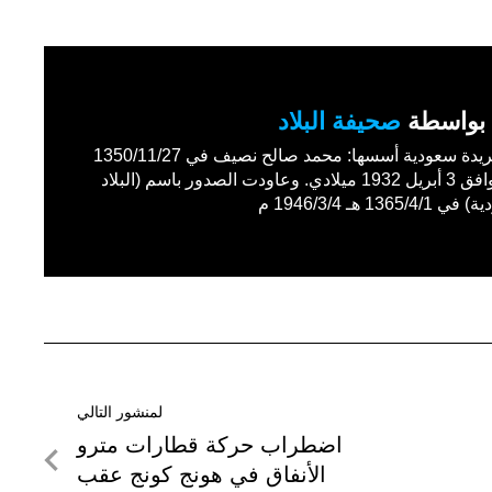
بواسطة
صحيفة البلاد
أول جريدة سعودية أسسها: محمد صالح نصيف في 1350/11/27
هـ الموافق 3 أبريل 1932 ميلادي. وعاودت الصدور باسم (البلاد
1365/4 هـ 1946/3/4 م
لمنشور التالي
لمنشور
اضطراب حركة قطارات مترو
التالي
الأنفاق في هونج كونج عقب