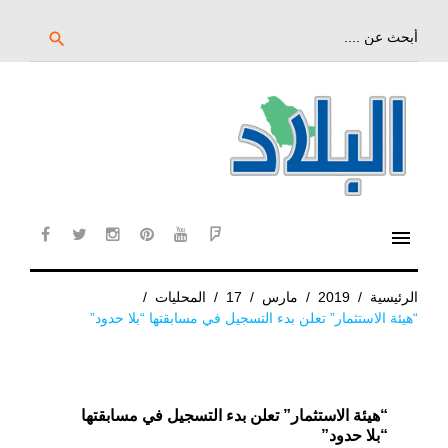
خط
لى
بحث
search
عن:
لمحتوى
لرئيسي
menu
cebook
twitter
instagram
pinterest
YouTube
Flipboard
الرئيسية
/
2019
/
مارس
/
17
/
المحليات
/
“هيئة الاستثمار” تعلن بدء التسجيل في مسابقتها “بلا حدود”
“هيئة الاستثمار” تعلن بدء التسجيل في مسابقتها
“بلا حدود”