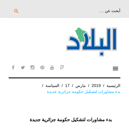
خط
لى
بحث
search
عن:
لمحتوى
لرئيسي
menu
cebook
twitter
instagram
pinterest
YouTube
Flipboard
الرئيسية
/
2019
/
مارس
/
17
/
السياسة
/
بدء مشاورات لتشكيل حكومة جزائرية جديدة
بدء مشاورات لتشكيل حكومة جزائرية جديدة