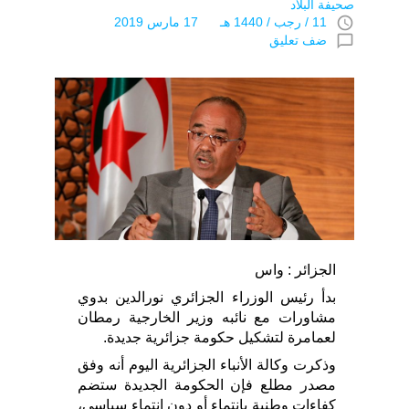
صحيفة البلاد
access_time
11 / رجب / 1440 هـ 17 مارس 2019
chat_bubble_outline
ضف تعليق
الجزائر : واس
بدأ رئيس الوزراء الجزائري نورالدين بدوي
مشاورات مع نائبه وزير الخارجية رمطان
لعمامرة لتشكيل حكومة جزائرية جديدة.
وذكرت وكالة الأنباء الجزائرية اليوم أنه وفق
مصدر مطلع فإن الحكومة الجديدة ستضم
كفاءات وطنية بانتماء أو دون انتماء سياسي،