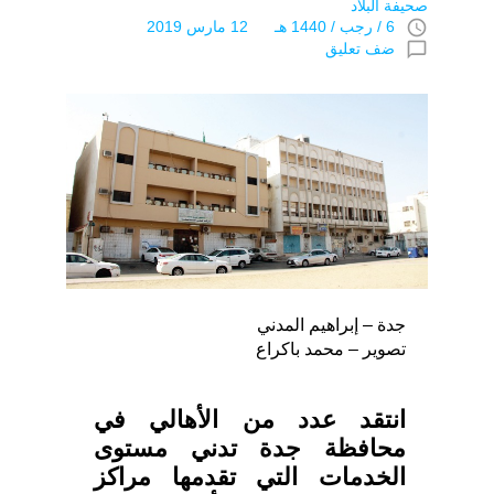
صحيفة البلاد
access_time
6 / رجب / 1440 هـ 12 مارس 2019
chat_bubble_outline
ضف تعليق
جدة – إبراهيم المدني
تصوير – محمد باكراع
انتقد عدد من الأهالي في
محافظة جدة تدني مستوى
الخدمات التي تقدمها مراكز