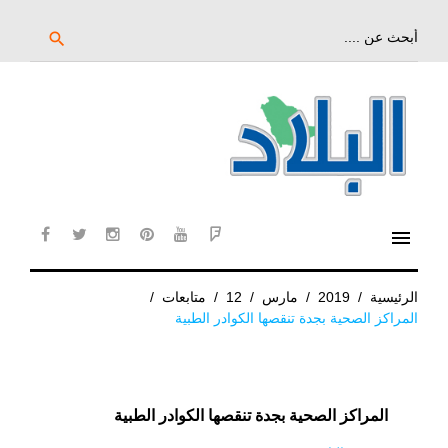
خط
لى
بحث
search
عن:
لمحتوى
لرئيسي
menu
cebook
twitter
instagram
pinterest
YouTube
Flipboard
الرئيسية
/
2019
/
مارس
/
12
/
متابعات
/
المراكز الصحية بجدة تنقصها الكوادر الطبية
المراكز الصحية بجدة تنقصها الكوادر الطبية