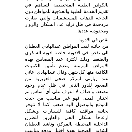
بالكوادر الطبية المتخصصة لتساهم في
تقديم الخدمة الطبية والعلاجية للمواطن دون
الحاجة للذهاب للمستشفيات والتي صارت
مزدحمة في ظل تزايد عدد السكان والزوار
ومحدودية عددها.
نقص في الادوية
من جانبه لفت المواطن عبدالهادي العطيان
الى نقص في الادوية خاصة ادوية السكري
والضغط وذلك لكثرة عدد المصابين بهذه
الامراض المزمنة وعدم تأمين الكميات
الكافية منها كل شهر. وقال عبدالهادي اعاني
عند زيارتي لمركز صحي العزيزية من
الصعود للدور الثاني في ظل عدم وجود
مصعد. وأضاف لا اعرف على أي أساس تم
اختيار المبنى فهو غير مناسب من حيث
الموقع والوصول اليه صعب كما لا تتوفر
بجانبه مواقف كافية للسيارات ويشكل
ازعاجاً لسكان الحي والعابرين للطرق
الداخلية المحيطة بالمركز، وناشد العطيان
الشؤون الصحية بجدة اختيار موقع مناسب