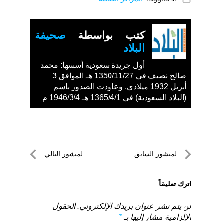
كتب بواسطة
صحيفة
البلاد
أول جريدة سعودية أسسها: محمد
صالح نصيف في 1350/11/27 هـ الموافق 3
أبريل 1932 ميلادي. وعاودت الصدور باسم
(البلاد السعودية) في 1365/4/1 هـ 1946/3/4 م
تصفّح
لمنشور السابق
لمنشور التالي
المقالات
لمنشور
لمنشور
السابق
التالي
اترك تعليقاً
لن يتم نشر عنوان بريدك الإلكتروني.
الحقول
الإلزامية مشار إليها بـ
*