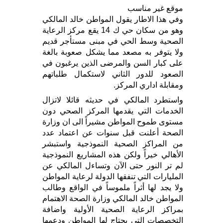
موقع غير مناسب
وفي هذا الاطار يقول المواطن خالد المالكي
وهو من سكان حي ك 14 يقع مركز الرعاية
الصحية وسط الحي في مبنى مستأجر قديم
ولا يتوفر به مصعد مما يشكل صعوبة بالغة
على كبار السن والمرضى الذين يرغبون في
الصعود للدور الثاني لاستكمال طلباتهم
ومقابلة اداري المركز.
واستطرد المالكي في حديثه قائلا لاتزال
الخدمات التي يقدمها المركز الصحي دون
مستوى طموح المواطن مشيراً الى ان وزارة
الصحة أعلنت قبل سنوات عن اعتماد عدد
من المراكز الصحية النموذجية واستبشر
الأهالي خيراً ولكن هذه المشاريع النموذجية
لم تر النور حتى الآن وتساءل المالكي عن
المليارات التي تنفقها الدولة لرعاية المواطن
ولا يجد لها أثراً ملموساً في الواقع وطالب
المواطن خالد المالكي وزارة الصحة الاهتمام
بمراكز الرعاية الصحية الأولية واضافة
التخصصات التي يحتاج لها المواطن ودعمها