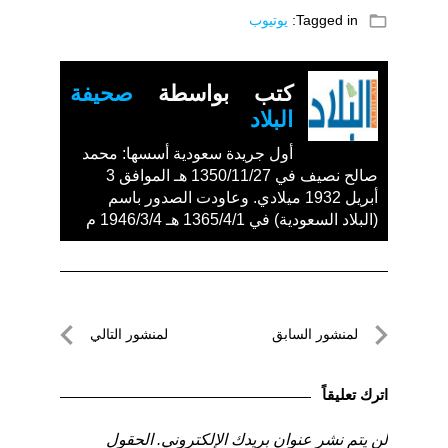
folder_open
Tagged in:
يوتيوب
كتب بواسطة
صحيفة
البلاد
أول جريدة سعودية أسسها: محمد
صالح نصيف في 1350/11/27 هـ الموافق 3
أبريل 1932 ميلادي. وعاودت الصدور باسم
(البلاد السعودية) في 1365/4/1 هـ 1946/3/4 م
تصفّح
لمنشور السابق
لمنشور التالي
المقالات
لمنشور
لمنشور
السابق
التالي
اترك تعليقاً
لن يتم نشر عنوان بريدك الإلكتروني.
الحقول