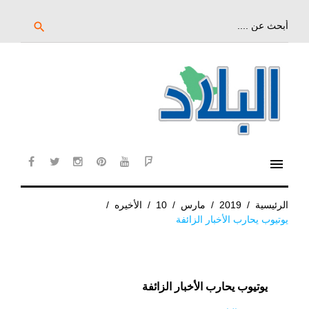
خط
لى
بحث
search
عن:
لمحتوى
لرئيسي
menu
cebook
twitter
instagram
pinterest
YouTube
Flipboard
الرئيسية
/
2019
/
مارس
/
10
/
الأخيره
/
يوتيوب يحارب الأخبار الزائفة
يوتيوب يحارب الأخبار الزائفة