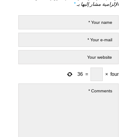
الإلزامية مشار إليها بـ
*
36
=
×
four