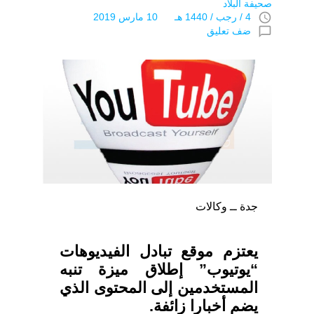
صحيفة البلاد
access_time
4 / رجب / 1440 هـ 10 مارس 2019
chat_bubble_outline
ضف تعليق
جدة ــ وكالات
يعتزم موقع تبادل الفيديوهات
“يوتيوب” إطلاق ميزة تنبه
المستخدمين إلى المحتوى الذي
يضم أخبارا زائفة.