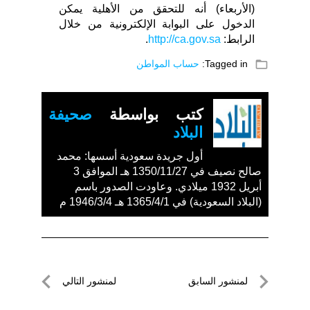
(الأربعاء) أنه للتحقق من الأهلية يمكن
الدخول على البوابة الإلكترونية من خلال
الرابط:
http://ca.gov.sa
.
folder_open
Tagged in:
حساب المواطن
كتب بواسطة
صحيفة
البلاد
أول جريدة سعودية أسسها: محمد
صالح نصيف في 1350/11/27 هـ الموافق 3
أبريل 1932 ميلادي. وعاودت الصدور باسم
(البلاد السعودية) في 1365/4/1 هـ 1946/3/4 م
تصفّح
لمنشور السابق
لمنشور التالي
المقالات
لمنشور
لمنشور