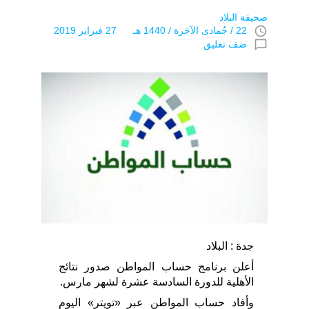
صحيفة البلاد
access_time
22 / جُمادى اﻵخرة / 1440 هـ 27 فبراير 2019
chat_bubble_outline
ضف تعليق
جدة : البلاد
أعلن برنامج حساب المواطن صدور نتائج
الأهلية للدورة السادسة عشرة لشهر مارس.
وأفاد حساب المواطن عبر «تويتر» اليوم