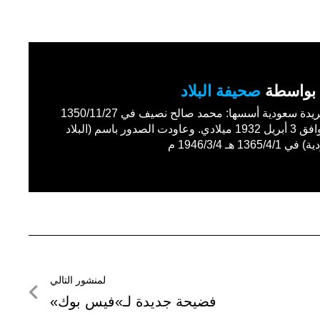
بواسطة
صحيفة البلاد
أول جريدة سعودية أسسها: محمد صالح نصيف في 1350/11/27
هـ الموافق 3 أبريل 1932 ميلادي. وعاودت الصدور باسم (البلاد
1365/4 هـ 1946/3/4 م
لمنشور التالي
لمنشور
فضيحة جديدة لـ»فيس بوك»
التالي