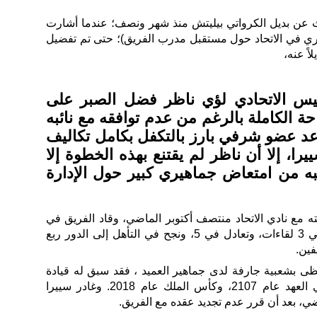
بحث عن بديل الكرواتي بيليتش منذ شهر ونصف؛ عندما أشارت
إداري في الاتحاد حول مستقبل مدرب الفريق)؛ حتى تم تفضيل
اً عنه،
يس الاتحادي لؤي ناظر فضل الصبر على
ة الكاملة بالرغم من عدم توافقه مع نائبه
د عضو شرفي بارز بالتكفل بكامل تكاليف
را، إلا أن ناظر لم يقتنع بهذه الخطوة إلا
حبه من امتعاض جماهيري كبير حول الإدارة
ته مع نادي الاتحاد منتصف أكتوبر الماضي، وقاد الفريق في
16 لقاء بالدوري السعودي، فاز في 3 لقاءات، وتعادل في 5، ونجح في التأهل إلى الدور ربع
فين.
ى بشعبية جارفة لدى جماهير العميد ، فقد سبق له قيادة
الفريق لتحقيق بطولتي كأس ولي العهد عام 2107، وكأس الملك عام 2018. وغادر سييرا
ضي، بعد أن قرر عدم تجديد عقده مع الفريق.