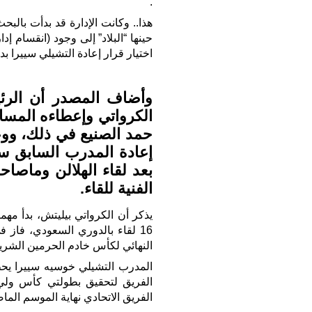
.
هذا.. وكانت الإدارة قد بدأت بال
حينها “البلاد” إلى وجود (انقسام 
اختيار قرار إعادة التشيلي سييرا بديل
وأضاف المصدر أن الرئ
الكرواتي وإعطاءه المساح
حمد الصنيع في ذلك، ووع
إعادة المدرب السابق سيي
بعد لقاء الهلالن وماصا
الفنية للقاء.
يذكر أن الكرواتي بيليتش، بدأ مهم
النهائي لكأس خادم الحرمين الشري
المدرب التشيلي خوسيه سييرا يحظ
الفريق الاتحادي نهاية الموسم الما