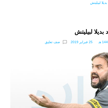
بديلا لبيليتش
 بديلا لبيليتش
chat_bubble_outline
ضف تعليق