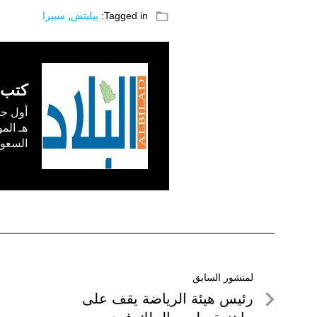
folder_open
Tagged in:
بيليتش
,
سييرا
كتب 
السعودية) في /1
تصفّح
لمنشور السابق
لمنشور
رئيس هيئة الرياضة يقف على
المقالات
السابق