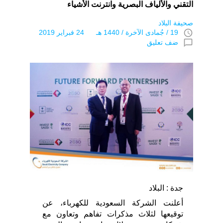
التقني والألياف البصرية وانترنت الأشياء
صحيفة البلاد
access_time
19 / جُمادى اﻵخرة / 1440 هـ 24 فبراير 2019
chat_bubble_outline
ضف تعليق
جدة : البلاد
أعلنت الشركة السعودية للكهرباء، عن
توقيعها لثلاث مذكرات تفاهم وتعاون مع