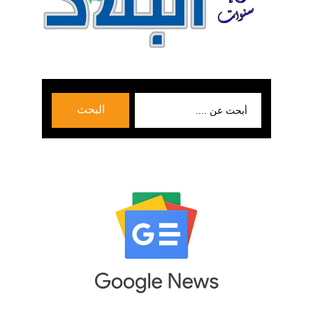
بحث
البحث
عن: