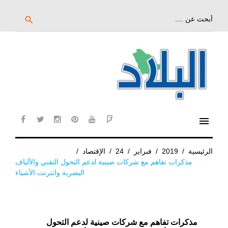
خط
لى
بحث
search
عن:
لمحتوى
لرئيسي
menu
cebook
twitter
instagram
pinterest
YouTube
Flipboard
الرئيسية
/
2019
/
فبراير
/
24
/
الإقتصاد
/
مذكرات تفاهم مع شركات صينية لدعم التحول التقني والألياف
البصرية وانترنت الأشياء
مذكرات تفاهم مع شركات صينية لدعم التحول