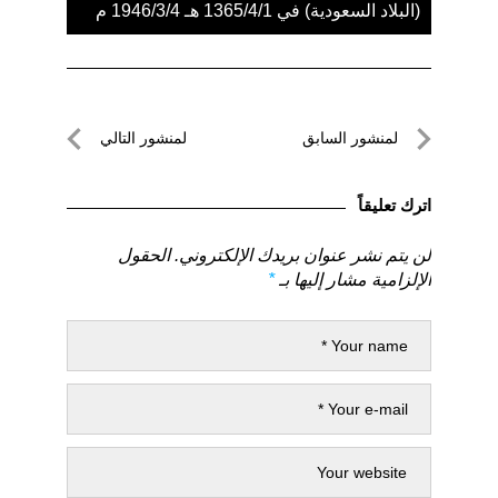
(البلاد السعودية) في 1365/4/1 هـ 1946/3/4 م
تصفّح
لمنشور السابق
لمنشور التالي
المقالات
لمنشور
لمنشور
السابق
التالي
اترك تعليقاً
لن يتم نشر عنوان بريدك الإلكتروني.
الحقول
الإلزامية مشار إليها بـ
*