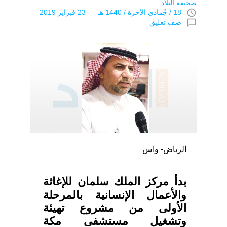
صحيفة البلاد
access_time
18 / جُمادى اﻵخرة / 1440 هـ 23 فبراير 2019
chat_bubble_outline
ضف تعليق
الرياض- واس
بدأ مركز الملك سلمان للإغاثة
والأعمال الإنسانية بالمرحلة
الأولى من مشروع تهيئة
وتشغيل مستشفى مكة