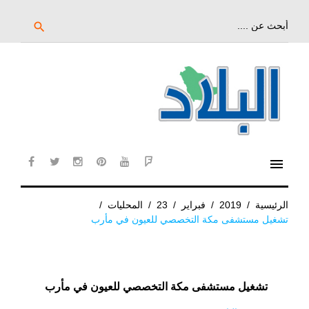
خط
لى
بحث
search
عن:
لمحتوى
لرئيسي
menu
cebook
twitter
instagram
pinterest
YouTube
Flipboard
الرئيسية
/
2019
/
فبراير
/
23
/
المحليات
/
تشغيل مستشفى مكة التخصصي للعيون في مأرب
تشغيل مستشفى مكة التخصصي للعيون في مأرب