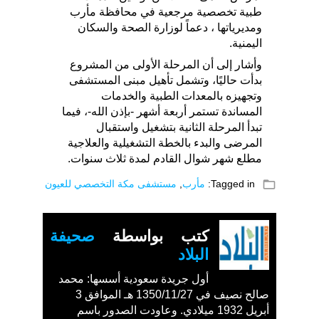
طبية تخصصية مرجعية في محافظة مأرب
ومديرياتها ، دعماً لوزارة الصحة والسكان
اليمنية.
وأشار إلى أن المرحلة الأولى من المشروع
بدأت حاليًا، وتشمل تأهيل مبنى المستشفى
وتجهيزه بالمعدات الطبية والخدمات
المساندة تستمر أربعة أشهر -بإذن الله-، فيما
تبدأ المرحلة الثانية بتشغيل واستقبال
المرضى والبدء بالخطة التشغيلية والعلاجية
مطلع شهر شوال القادم لمدة ثلاث سنوات.
folder_open
Tagged in:
مأرب
,
مستشفى مكة التخصصي للعيون
كتب بواسطة
صحيفة
البلاد
أول جريدة سعودية أسسها: محمد
صالح نصيف في 1350/11/27 هـ الموافق 3
أبريل 1932 ميلادي. وعاودت الصدور باسم