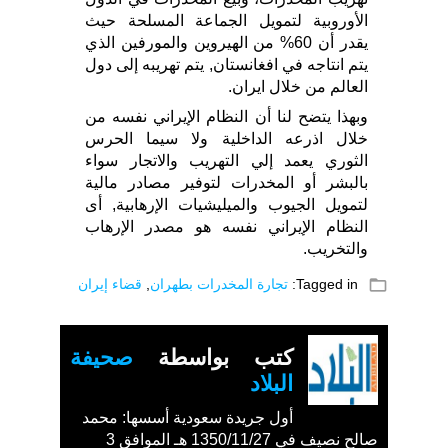
الأوروبية لتمويل الجماعة المسلحة حيث
يقدر أن 60% من الهيروين والمورفين الذي
يتم انتاجه في افغانستان, يتم تهريبه إلى دول
العالم من خلال ايران.
وبهذا يتضح لنا أن النظام الإيراني نفسه من
خلال اذرعه الداخلية ولا سيما الحرس
الثوري يعمد إلي التهريب والاتجار سواء
بالبشر أو المخدرات لتوفير مصادر مالية
لتمويل الجيوب والميليشيات الإرهابية, أى
النظام الإيراني نفسه هو مصدر الإرهاب
والتخريب.
folder_open
Tagged in:
تجارة المخدرات بطهران
,
قضاء إيران
كتب بواسطة
صحيفة
البلاد
أول جريدة سعودية أسسها: محمد
صالح نصيف في 1350/11/27 هـ الموافق 3