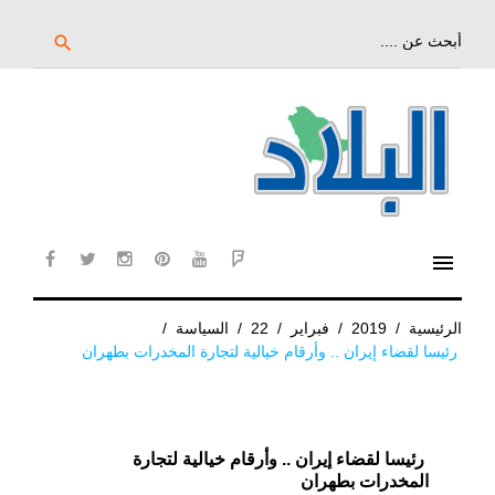
خط
لى
بحث
search
عن:
لمحتوى
لرئيسي
menu
cebook
twitter
instagram
pinterest
YouTube
Flipboard
الرئيسية
/
2019
/
فبراير
/
22
/
السياسة
/
رئيسا لقضاء إيران .. وأرقام خيالية لتجارة المخدرات بطهران
رئيسا لقضاء إيران .. وأرقام خيالية لتجارة
المخدرات بطهران