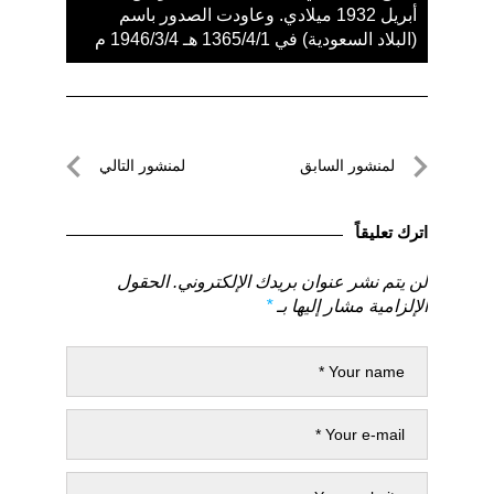
أبريل 1932 ميلادي. وعاودت الصدور باسم
(البلاد السعودية) في 1365/4/1 هـ 1946/3/4 م
تصفّح
لمنشور السابق
لمنشور التالي
المقالات
لمنشور
لمنشور
السابق
التالي
اترك تعليقاً
لن يتم نشر عنوان بريدك الإلكتروني.
الحقول
الإلزامية مشار إليها بـ
*