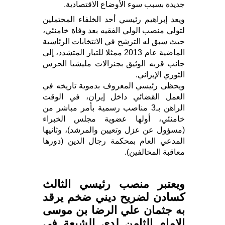
جديدة بسبب سوء الأوضاع الاقتصادية.
ويعد إبراهيم رئيسي أحد الخلفاء المحتملين
لتولي منصب الولي الفقيه بعد وفاة خامنئي،
حيث سبق له الترشح في الانتخابات الرئاسية
الماضية عام 2013 ممثلا للتيار المتشدد، إلى
جانب قربه الوثيق بجنرالات مليشيا الحرس
الثوري الإيراني.
ويحظى رئيسي المعروف بدموية تاريخه في
العمل القضائي داخل إيران، في الوقت
الراهن بـ3 مناصب رسمية بأمر مباشر من
خامنئي، أولها عضوية مجلس الخبراء
(مسؤول عن عزل وتعيين والمرشد)، وثانيها
المدعي العام بمحكمة رجال الدين (دورها
معاقبة المخالفين).
ويعتبر منصب رئيسي الثالث
كسادن لضريح ديني ضخم يرقد
به جثمان علي الرضا بن موسى
الإمام الثامن لدى الشيعة في