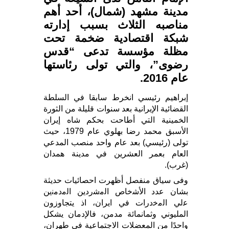
مدينة مشهد (شمال)، أحد أهم
مناصبه الثلاث بسبب إدارته
شبكة اقتصادية ضخمة تحت
مظلة مؤسسة تدعى “قدس
رضوى”، والتي تولى رئاستها
عام 2016.
إبراهيم رئيسي انخرط سابقا في السلطة
القضائية الإيرانية بعد سنوات قليلة من الثورة
الخمينية التي أطاحت بحكم شاه إيران
الأسبق محمد رضا بهلوي عام 1979، حيث
تولى (رئيسي) بعد عام واحد منصب المدعي
العام بعمر العشرين في مدينة همدان
(غرب).
وفى سياق منفصل أظهرت احصائيات حديثة
بشان عدد اﻷﺷﺧﺎص اﻟﻣﺷردين اﻟﻣدﻣﻧين
ﻋلي اﻟﻣﺧدرات في ايران، اذ يتجاوزون
المليوني وثمانمائة مدمن، فالإدمان يشكل
واحدًا من المعضلات الاجتماعية في طهران،