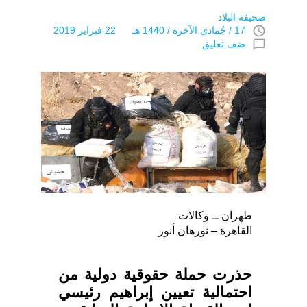
صحيفة البلاد
access_time
17 / جُمادى اﻵخرة / 1440 هـ 22 فبراير 2019
chat_bubble_outline
ضف تعليق
طهران ــ وكالات
القاهرة – نورهان أنور
حذرت حملة حقوقية دولية من
احتمالية تعيين إبراهيم رئيسي