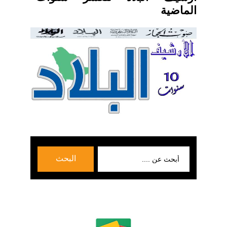
الماضية
بحث
البحث
عن: