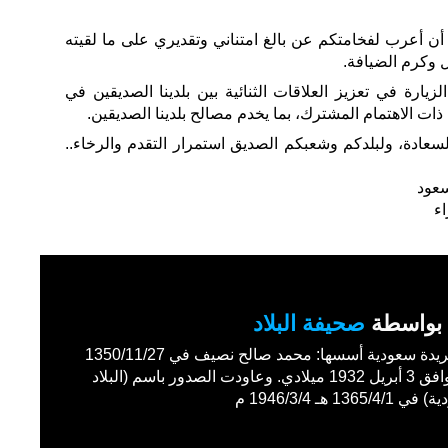
 أن أعرب لفخامتكم عن بالغ امتناني وتقديري على ما لقيته
 وكرم الضيافة.
يارة في تعزيز العلاقات الثنائية بين بلدينا الصديقين في
ت الاهتمام المشترك، بما يخدم مصالح بلدينا الصديقين.
لسعادة، ولبلدكم وشعبكم الصديق استمرار التقدم والرخاء..
سعود
ء
بواسطة
صحيفة البلاد
أول جريدة سعودية أسسها: محمد صالح نصيف في 1350/11/27
هـ الموافق 3 أبريل 1932 ميلادي. وعاودت الصدور باسم (البلاد
1365/4 هـ 1946/3/4 م