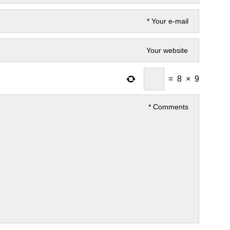
=
8
×
9