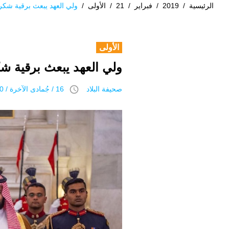
الرئيسية
/
2019
/
فبراير
/
21
/
الأولى
/
ولي العهد يبعث برقية شكر ل
الأولى
ولي العهد يبعث برقية شك
access_time
صحيفة البلاد
16 / جُمادى اﻵخرة / 1440 هـ 21 فبراير 2019