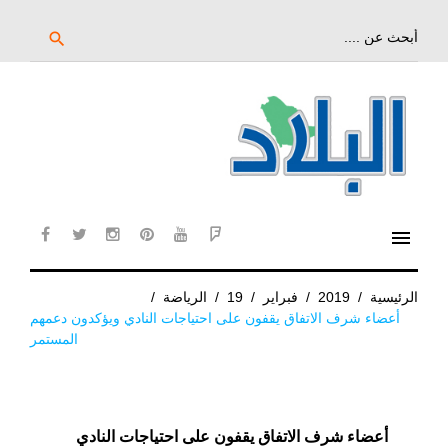
خط
لى
بحث
search
عن:
لمحتوى
لرئيسي
menu
cebook
twitter
instagram
pinterest
YouTube
Flipboard
الرئيسية
/
2019
/
فبراير
/
19
/
الرياضة
/
أعضاء شرف الاتفاق يقفون على احتياجات النادي ويؤكدون دعمهم
المستمر
أعضاء شرف الاتفاق يقفون على احتياجات النادي