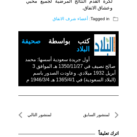
لكرة القدم النتائج المرضية لجميع محبي
وعشاق الاتفاق.
folder_open
Tagged in:
أعضاء شرف الاتفاق
كتب بواسطة
صحيفة
البلاد
أول جريدة سعودية أسسها: محمد
صالح نصيف في 1350/11/27 هـ الموافق 3
أبريل 1932 ميلادي. وعاودت الصدور باسم
(البلاد السعودية) في 1365/4/1 هـ 1946/3/4 م
تصفّح
لمنشور السابق
لمنشور التالي
المقالات
لمنشور
لمنشور
السابق
التالي
اترك تعليقاً