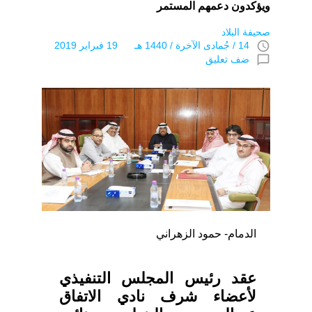
ويؤكدون دعمهم المستمر
صحيفة البلاد
access_time
14 / جُمادى اﻵخرة / 1440 هـ 19 فبراير 2019
chat_bubble_outline
ضف تعليق
الدمام- حمود الزهراني
عقد رئيس المجلس التنفيذي
لأعضاء شرف نادي الاتفاق