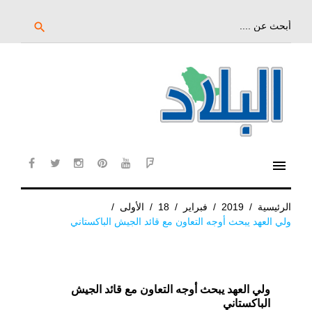
خط
لى
بحث
search
عن:
لمحتوى
لرئيسي
menu
cebook
twitter
instagram
pinterest
YouTube
Flipboard
الرئيسية
/
2019
/
فبراير
/
18
/
الأولى
/
ولي العهد يبحث أوجه التعاون مع قائد الجيش الباكستاني
ولي العهد يبحث أوجه التعاون مع قائد الجيش
الباكستاني