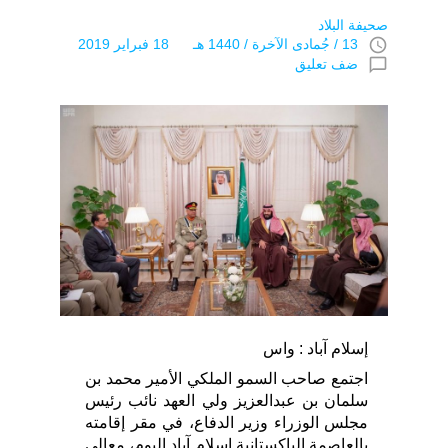
صحيفة البلاد
access_time
13 / جُمادى اﻵخرة / 1440 هـ 18 فبراير 2019
chat_bubble_outline
ضف تعليق
إسلام آباد : واس
اجتمع صاحب السمو الملكي الأمير محمد بن
سلمان بن عبدالعزيز ولي العهد نائب رئيس
مجلس الوزراء وزير الدفاع، في مقر إقامته
بالعاصمة الباكستانية إسلام آباد اليوم، معالي