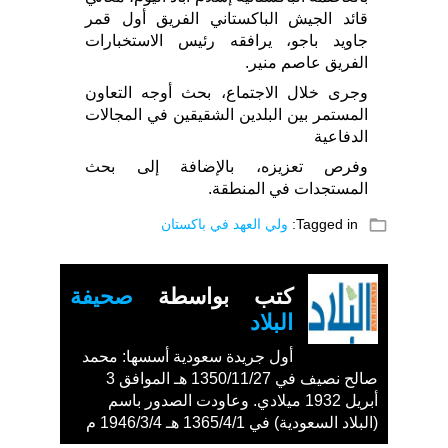
قائد الجيش الباكستاني الفريق أول قمر
جاويد باجو، يرافقه رئيس الاستخبارات
الفريق عاصم منير.
وجرى خلال الاجتماع، بحث أوجه التعاون
المستمر بين البلدين الشقيقين في المجالات
الدفاعية
وفرص تعزيزه، بالإضافة إلى بحث
المستجدات في المنطقة.
folder_open
Tagged in:
ولي العهد في باكستان
كتب بواسطة
صحيفة
البلاد
أول جريدة سعودية أسسها: محمد
صالح نصيف في 1350/11/27 هـ الموافق 3
أبريل 1932 ميلادي. وعاودت الصدور باسم
(البلاد السعودية) في 1365/4/1 هـ 1946/3/4 م