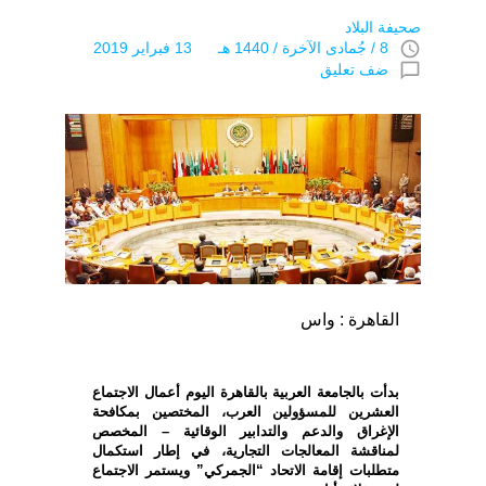
صحيفة البلاد
access_time
8 / جُمادى اﻵخرة / 1440 هـ 13 فبراير 2019
chat_bubble_outline
ضف تعليق
القاهرة : واس
بدأت بالجامعة العربية بالقاهرة اليوم أعمال الاجتماع
العشرين للمسؤولين العرب، المختصين بمكافحة
الإغراق والدعم والتدابير الوقائية – المخصص
لمناقشة المعالجات التجارية، في إطار استكمال
متطلبات إقامة الاتحاد “الجمركي” ويستمر الاجتماع