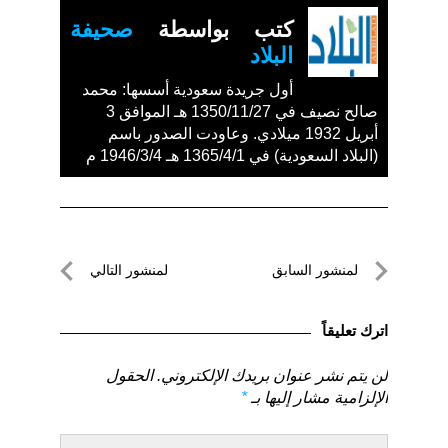
كتب بواسطة
صحيفة
البلاد
أول جريدة سعودية أسسها: محمد
صالح نصيف في 1350/11/27 هـ الموافق 3
أبريل 1932 ميلادي. وعاودت الصدور باسم
(البلاد السعودية) في 1365/4/1 هـ 1946/3/4 م
تصفّح
لمنشور السابق
لمنشور التالي
المقالات
لمنشور
لمنشور
السابق
التالي
اترك تعليقاً
لن يتم نشر عنوان بريدك الإلكتروني.
الحقول
الإلزامية مشار إليها بـ
*