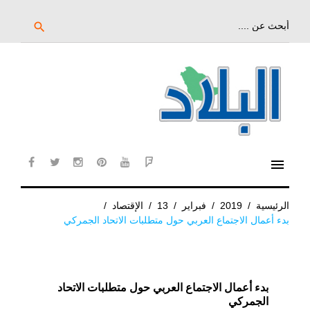
خط
لى
بحث
search
عن:
لمحتوى
لرئيسي
menu
cebook
twitter
instagram
pinterest
YouTube
Flipboard
الرئيسية
/
2019
/
فبراير
/
13
/
الإقتصاد
/
بدء أعمال الاجتماع العربي حول متطلبات الاتحاد الجمركي
بدء أعمال الاجتماع العربي حول متطلبات الاتحاد
الجمركي