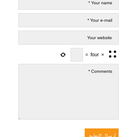
=
four
×