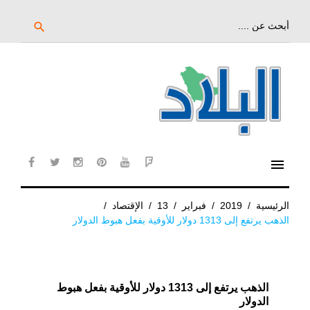
خط
لى
بحث
search
عن:
لمحتوى
لرئيسي
menu
cebook
twitter
instagram
pinterest
YouTube
Flipboard
الرئيسية
/
2019
/
فبراير
/
13
/
الإقتصاد
/
الذهب يرتفع إلى 1313 دولار للأوقية بفعل هبوط الدولار
الذهب يرتفع إلى 1313 دولار للأوقية بفعل هبوط
الدولار