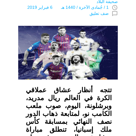
صحيفة البلاد
access_time
1 / جُمادى اﻵخرة / 1440 هـ 6 فبراير 2019
chat_bubble_outline
ضف تعليق
تتجه أنظار عشاق عملاقي
الكرة في العالم ريال مدريد،
وبرشلونة، اليوم، صوب ملعب
الكامب نو، لمتابعة ذهاب الدور
نصف النهائي بمسابقة كأس
ملك إسبانيا، تنطلق مباراة