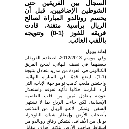
السجال بين الفريقين حتى
الشوطين الإضافيين، قبل أن
يحسم رونالدو المباراة لصالح
الريال برأسية متقنة، قادت
فريقه للفوز (1-0) وتتويجه
باللقب الغائب.
إهانة بويول
وفي موسم 2012/2013، اصطدم الفريقان
ببعضهما في نصف النهائي، لينجح الفريق
الكتالوني في العودة من مدريد بتعادل بنتيجة
(1-1)، ليضع قدمًا في المباراة النهائية.
واحتضن ملعب كامب نو مواجهة الإياب، التي
أراد البارسا خلالها تأكيد تفوقه واستغلال
عودته بتعادل ثمين من قلب العاصمة
الإسبانية، لكن جاءت الرياح بما لا تشتهي
السفن. وتمكن لاعبو الريال من التلاعب
بأصحاب الأرض وإمطار شباك البلوجرانا
بوابل من الأهداف، ليتمكن رفاق رونالدو من
إسقاط صاحب الأرض بثلاثة أهداف مقابل