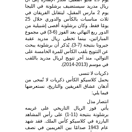
ريال مدريد سيستضيف برشلونة في الليجا
يوم 2 مارس المقبل، ليتقابل الفريقان في
ثلاث مناسبات بالكأس والدوري خلال 25
يومًا فقط. وكان برشلونة أقصى إشبيلية من
الدور ربع النهائي بعد الفوز (6-3) في مجموع
المباراتين، بينما تخطى ريال مدريد عقبة
جيرونا بنتيجة (7-3). يُذكر أن برشلونة يبحث
عن التتويج بلقب الكأس للمرة الخامسة على
التوالي، منذ آخر تتويج لريال مدريد باللقب
في موسم (2013-2014).
ذكريات لا تنسى
يحمل كلاسيكو الكأس ذكريات لا تُمحى من
أذهان عشاق الفريقين والتاريخ، نستعرضها
فيما يلي:
انتصار مذل
يأتي فوز الريال التاريخي على غريمه
برشلونة بنتيجة (11-1) على رأس المشاهد
البارزة في كلاسيكو كأس الملك. فقد شهد
عام 1943 صدامًا بين الغريمين في نصف