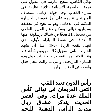
نهائي الكأس، لينجح البارسا في التفوق على
فريق العاصمة الإسبانية بثلاثية نظيفة في
مباراة الذهاب. وفي جولة الإياب، استضاف
الميرينجي غريمه على أمل تعويض الخسارة
الثلاثية في الذهاب، وهو ما نجح في تحقيقه
بسيناريو خيالي. وتمكن لاعبو الفريق الملكي
من تسجيل 11 هدفًا في شباك برشلونة، منها
8 أهداف في شوط المباراة الأول، الذي
انتهى بتقدم الريال (8-0)، قبل أن يشهد
الشوط الثاني تسجيل كلا الفريقين 4 أهداف.
وتثار الكثير من القصص والحكايات حول هذه
المباراة التاريخية، والتي ما زالت محل جدل
واسع حتى الوقت الراهن.
رأس الدون تعيد اللقب
التقى الفريقان في نهائي كأس
الملك عدة مرات، وفي العصر
الحديث يتذكر عشاق ريال
مدريد الرأس الذهبية للنجم