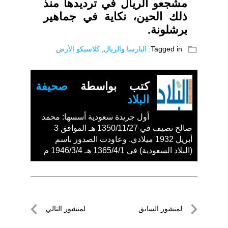
مشجعو الريال في ترديدها منذ
ذلك الحين، نكاية في جماهير
برشلونة.
folder_open
Tagged in:
البارسا والريال
,
كلاسيكو الأرض
كتب بواسطة
صحيفة
البلاد
أول جريدة سعودية أسسها: محمد
صالح نصيف في 1350/11/27 هـ الموافق 3
أبريل 1932 ميلادي. وعاودت الصدور باسم
(البلاد السعودية) في 1365/4/1 هـ 1946/3/4 م
تصفّح
لمنشور السابق
لمنشور التالي
المقالات
لمنشور
لمنشور