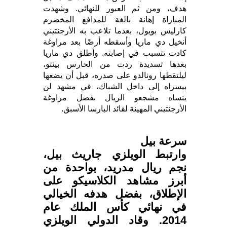
هدف، ومن ثم العبور للنهائي. وشهدت
المباراة إهانة بالغة للمدافع المخضرم
كارليس بويول، بعدما تلاعب به الأرجنتيني
أنخيل دي ماريا وأسقطه أرضًا بعد مراوغة
كادت تتسبب في إصابته. وأطلق دي ماريا
بعدها تسديدة ردت من الحارس بينتو،
ليلتقطها رونالدو على صدره، قبل أن يضعها
بيسراه إلى داخل الشباك، في مشهد لن
ينساه مشجعو الريال بفضل مراوغة
الأرجنتيني المهينة لقائد البارسا الأسبق.
سرعة بيل
وارتبط الويلزي جاريث بيل،
نجم ريال مدريد، بواحدة من
أبرز مشاهد الكلاسيكو على
الإطلاق، بفضل هدفه الخيالي
في نهائي كأس الملك عام
2014. وقاد الدولي الويلزي