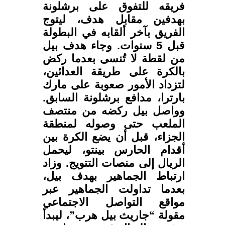
فريقه للتفوق على برشلونة
بهدفين مقابل هدف، ليتوج
الفريق بآخر ألقابه في البطولة
قبل 5 سنوات. وجاء هدف بيل
من لقطة لا تُنسى بعدما ركض
بالكرة على طريقة العدائين،
لتزداد الأمور صعوبة على مارك
بارترا، مدافع برشلونة السابق.
وواصل بيل ركضه من منتصف
الملعب حتى وصوله لمنطقة
الجزاء، قبل أن يضع الكرة بين
أقدام الحارس بينتو، ليحمل
الريال إلى منصات التتويج. وزاد
ارتباط الجماهير بهدف بيل،
بعدما تداولت الجماهير عبر
مواقع التواصل الاجتماعي
مقولة “جاريث بيل هرب”، ليبدأ