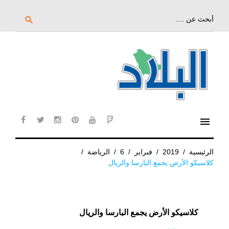
خط
لى
بحث
search
عن:
لمحتوى
لرئيسي
menu
cebook
twitter
instagram
pinterest
YouTube
Flipboard
الرئيسية
/
2019
/
فبراير
/
6
/
الرياضة
/
كلاسيكو الأرض يجمع البارسا والريال
كلاسيكو الأرض يجمع البارسا والريال