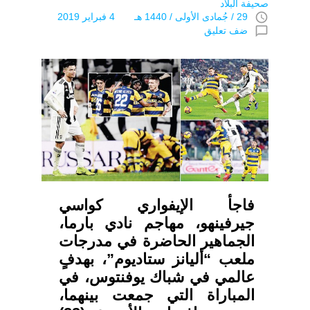
صحيفة البلاد
access_time
29 / جُمادى اﻷولى / 1440 هـ 4 فبراير 2019
chat_bubble_outline
ضف تعليق
فاجأ الإيفواري كواسي
جيرفينهو، مهاجم نادي بارما،
الجماهير الحاضرة في مدرجات
ملعب “أليانز ستاديوم”، بهدفٍ
عالمي في شباك يوفنتوس، في
المباراة التي جمعت بينهما،