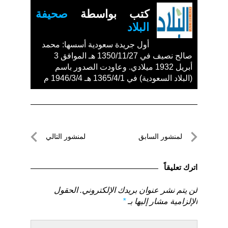
كتب بواسطة
صحيفة
البلاد
أول جريدة سعودية أسسها: محمد
صالح نصيف في 1350/11/27 هـ الموافق 3
أبريل 1932 ميلادي. وعاودت الصدور باسم
(البلاد السعودية) في 1365/4/1 هـ 1946/3/4 م
تصفّح
لمنشور السابق
لمنشور التالي
المقالات
لمنشور
لمنشور
السابق
التالي
اترك تعليقاً
لن يتم نشر عنوان بريدك الإلكتروني.
الحقول
الإلزامية مشار إليها بـ
*