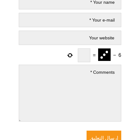
=
−
6