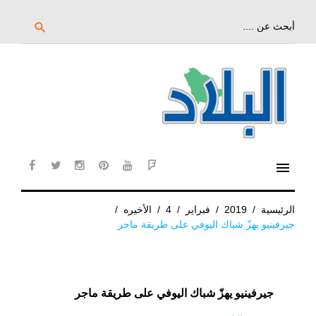
خط
لى
بحث
search
عن:
لمحتوى
لرئيسي
menu
cebook
twitter
instagram
pinterest
YouTube
Flipboard
الرئيسية
/
2019
/
فبراير
/
4
/
الأخيره
/
جيرفينيو يهزّ شباك اليوفي على طريقة ماجر
جيرفينيو يهزّ شباك اليوفي على طريقة ماجر