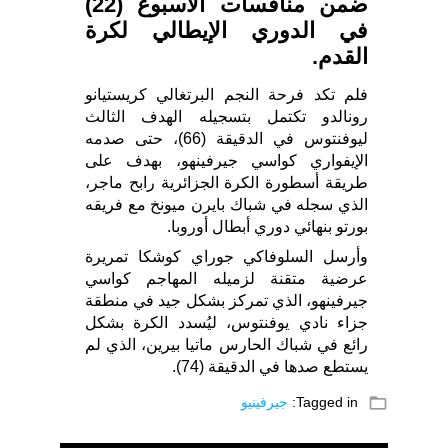
ضمن منافسات الأسبوع (22)
في الدوري الإيطالي لكرة
القدم.
فلم تكد فرحة النجم البرتغالي كريستيانو
رونالدو تكتمل بتسجيله الهدف الثالث
ليوفنتوس في الدقيقة (66)، حتى صدمه
الإيفواري كواسي جيرفينهو، بهدف على
طريقة أسطورة الكرة الجزائرية رابح ماجر،
الذي سجله في شباك بايرن ميونخ مع فريقه
بورتو بنهائي دوري أبطال أوروبا.
وأرسل السلوفاكي جوراي كوشكا تمريرة
عرضية متقنة لزميله المهاجم كواسي
جيرفينهو، الذي تمركز بشكل جيد في منطقة
جزاء نادي يوفنتوس، ليُسدد الكرة بشكل
رائع في شباك الحارس ماتيا بيرين، الذي لم
يستطع صدها في الدقيقة (74).
folder_open
Tagged in:
جيرفينيو