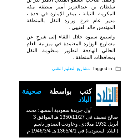
سلطان بن عبدالعزيز أمير منطقة مكة
المكرمة بالنيابة ، بمقر الإمارة في جدة ،
مدير عام فرع وزارة النقل بالمنطقة
المهندس خالد العتيبي .
واستمع سموه خلال اللقاء إلى شرحٍ عن
مشاريع الوزارة المعتمدة في ميزانية العام
الحالي الهادفة لتطوير منظومة النقل
بمحافظات المنطقة .
folder_open
Tagged in:
مشاريع التعليم التقني
كتب بواسطة
صحيفة
البلاد
أول جريدة سعودية أسسها: محمد
صالح نصيف في 1350/11/27 هـ الموافق 3
أبريل 1932 ميلادي. وعاودت الصدور باسم
(البلاد السعودية) في 1365/4/1 هـ 1946/3/4 م