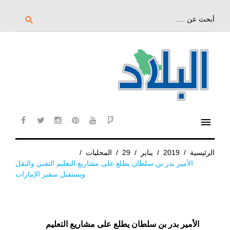
خط
لى
بحث
search
عن:
لمحتوى
لرئيسي
menu
cebook
twitter
instagram
pinterest
YouTube
Flipboard
الرئيسية
/
2019
/
يناير
/
29
/
المحليات
/
الأمير بدر بن سلطان يطلع على مشاريع التعليم التقني والنقل
ويستقبل سفير الإمارات
الأمير بدر بن سلطان يطلع على مشاريع التعليم