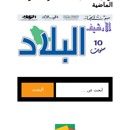
الماضية
بحث
البحث
عن: