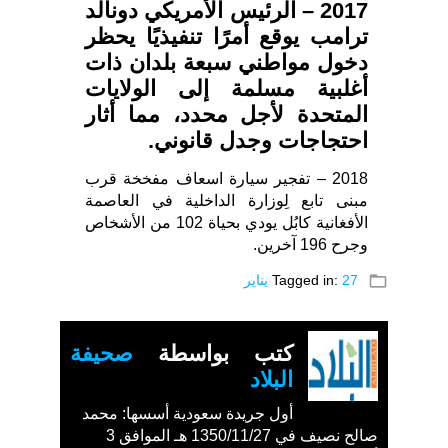
2017 – الرئيس الأمريكي دونالد
ترامب يوقع أمرًا تنفيذيًا يحظر
دخول مواطني سبعة بلدان ذات
أغلبية مسلمة إلى الولايات
المتحدة لأجل محدد، مما أثار
احتجاجات وجدل قانوني.
2018 – تفجير سيارة اسعاف مفخخة قرب
مبنى تابع لِوزارة الداخلية في العاصمة
الأفغانية كابُل يودي بحياة 102 من الأشخاص
وجرح 196 آخرين.
folder_open
27 يناير
Tagged in:
كتب بواسطة
صحيفة
البلاد
أول جريدة سعودية أسسها: محمد
صالح نصيف في 1350/11/27 هـ الموافق 3