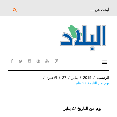
خط
لى
بحث
search
عن:
لمحتوى
لرئيسي
menu
cebook
twitter
instagram
pinterest
YouTube
Flipboard
الرئيسية
/
2019
/
يناير
/
27
/
الأخيره
/
يوم من التاريخ 27 يناير
يوم من التاريخ 27 يناير