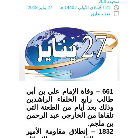
صحيفة البلاد
access_time
21 / جُمادى اﻷولى / 1440 هـ 27 يناير 2019
chat_bubble_outline
ضف تعليق
661 – وفاة الإمام علي بن أبي
طالب رابع الخلفاء الراشدين
وذلك بعد أيام من الطعنة التي
تلقاها من الخارجي عبد الرحمن
بن ملجم.
1832 – إنطلاق مقاومة الأمير