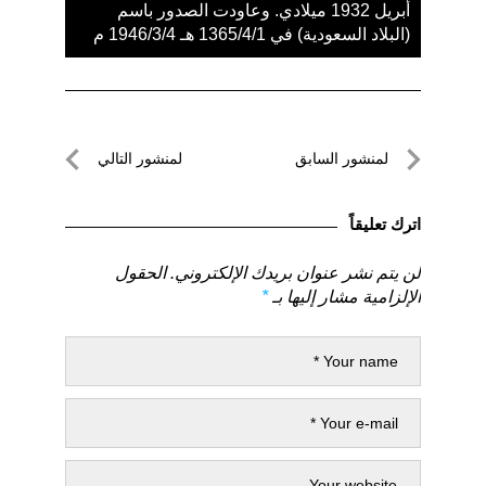
أبريل 1932 ميلادي. وعاودت الصدور باسم
(البلاد السعودية) في 1365/4/1 هـ 1946/3/4 م
تصفّح
لمنشور السابق
لمنشور التالي
المقالات
لمنشور
لمنشور
السابق
التالي
اترك تعليقاً
لن يتم نشر عنوان بريدك الإلكتروني.
الحقول
الإلزامية مشار إليها بـ
*